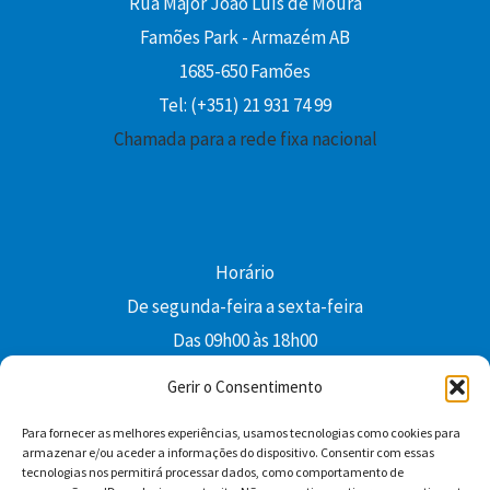
Rua Major João Luís de Moura
Famões Park - Armazém AB
1685-650 Famões
Tel: (+351) 21 931 74 99
Chamada para a rede fixa nacional
Horário
De segunda-feira a sexta-feira
Das 09h00 às 18h00
colibri@edi-colibri.pt
Gerir o Consentimento
Para fornecer as melhores experiências, usamos tecnologias como cookies para
Facebook
YouTube
Instagram
Whatsapp
armazenar e/ou aceder a informações do dispositivo. Consentir com essas
tecnologias nos permitirá processar dados, como comportamento de
Condições Gerais de Venda