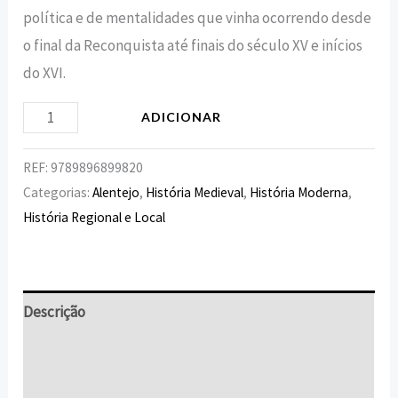
política e de mentalidades que vinha ocorrendo desde
o final da Reconquista até finais do século XV e inícios
do XVI.
ADICIONAR
REF:
9789896899820
Categorias:
Alentejo
,
História Medieval
,
História Moderna
,
História Regional e Local
Descrição
Informação adicional
Avaliações (0)