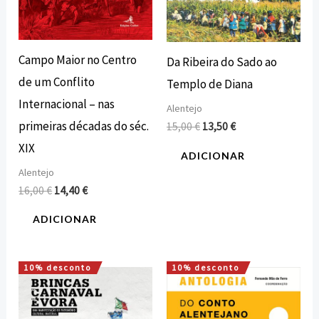
Campo Maior no Centro
Da Ribeira do Sado ao
de um Conflito
Templo de Diana
Internacional – nas
Alentejo
primeiras décadas do séc.
15,00
€
13,50
€
XIX
ADICIONAR
Alentejo
16,00
€
14,40
€
ADICIONAR
10% desconto
10% desconto
O
O
O
O
preço
preço
preço
preço
original
atual
original
atual
era:
é:
era:
é: