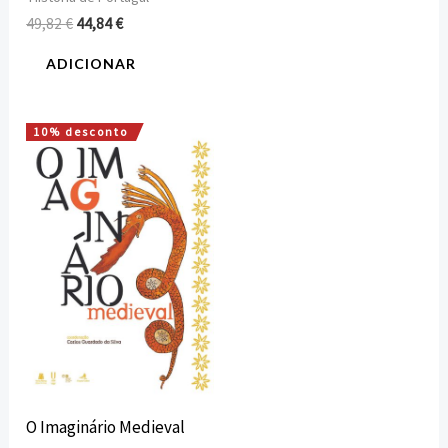
49,82
€
44,84
€
ADICIONAR
10% desconto
O
O
preço
preço
original
atual
era:
é:
15,00 €.
13,50 €.
O Imaginário Medieval