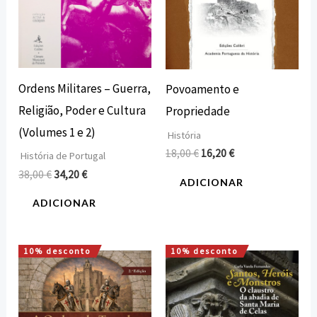
Ordens Militares – Guerra,
Povoamento e
Religião, Poder e Cultura
Propriedade
(Volumes 1 e 2)
História
18,00
€
16,20
€
História de Portugal
38,00
€
34,20
€
ADICIONAR
ADICIONAR
10% desconto
10% desconto
O
O
O
O
preço
preço
preço
preço
original
atual
original
atual
era:
é:
era:
é:
25,00 €.
22,50 €.
24,00 €.
21,60 €.