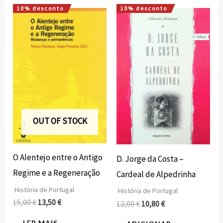
10% desconto
10% desconto
O
O
O
O
preço
preço
preço
preço
original
atual
original
atual
era:
é:
era:
é:
15,00 €.
13,50 €.
12,00 €.
10,80 €.
OUT OF STOCK
O Alentejo entre o Antigo
D. Jorge da Costa –
Regime e a Regeneração
Cardeal de Alpedrinha
História de Portugal
História de Portugal
15,00
€
13,50
€
12,00
€
10,80
€
LER MAIS