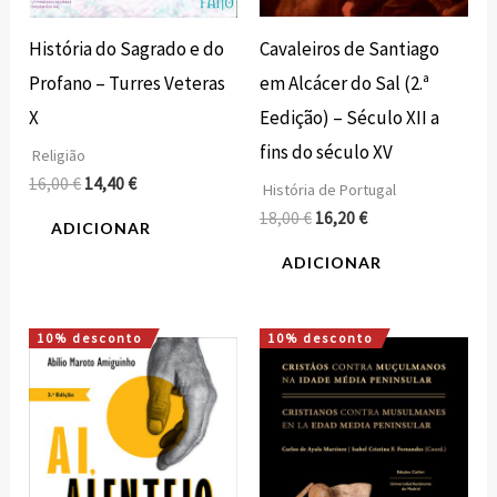
Cavaleiros de Santiago
História do Sagrado e do
em Alcácer do Sal (2.ª
Profano – Turres Veteras
Eedição) – Século XII a
X
fins do século XV
Religião
16,00
€
14,40
€
História de Portugal
18,00
€
16,20
€
ADICIONAR
ADICIONAR
10% desconto
10% desconto
O
O
O
O
preço
preço
preço
preço
original
atual
original
atual
era:
é:
era:
é:
16,00 €.
14,40 €.
18,00 €.
16,20 €.