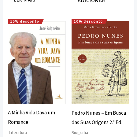
ADICIONAR
10% desconto
10% desconto
O
O
O
O
preço
preço
preço
preço
original
atual
original
atual
era:
é:
era:
é:
15,00 €.
13,50 €.
15,75 €.
14,18 €.
A Minha Vida Dava um
Pedro Nunes – Em Busca
Romance
das Suas Origens 2.ª Ed.
Literatura
Biografia