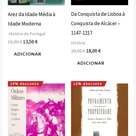
Da Conquista de Lisboa à
Arez da Idade Média à
Conquista de Alcácer –
Idade Moderna
1147-1217
História de Portugal
15,00
€
13,50
€
História
20,00
€
18,00
€
ADICIONAR
ADICIONAR
10% desconto
10% desconto
O
O
O
O
preço
preço
preço
preço
original
atual
original
atual
era:
é:
era:
é:
38,00 €.
34,20 €.
18,00 €.
16,20 €.