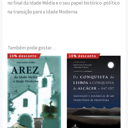
no final da Idade Média e o seu papel histórico-político
na transição para a Idade Moderna.
Também pode gostar…
10% desconto
10% desconto
O
O
O
O
preço
preço
preço
preço
original
atual
original
atual
era:
é:
era:
é:
15,00 €.
13,50 €.
20,00 €.
18,00 €.