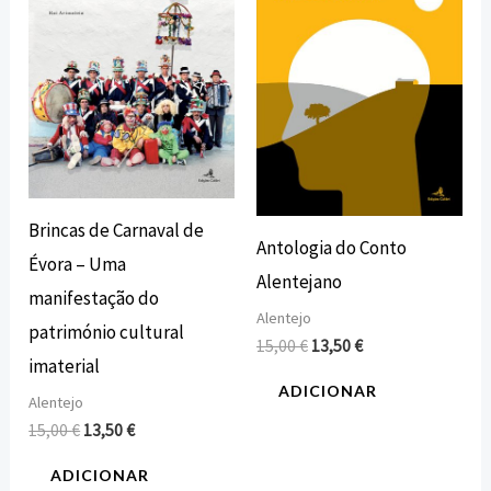
15,00 €.
13,50 €.
15,00 €.
13,50 €.
Brincas de Carnaval de
Antologia do Conto
Évora – Uma
Alentejano
manifestação do
Alentejo
património cultural
15,00
€
13,50
€
imaterial
ADICIONAR
Alentejo
15,00
€
13,50
€
ADICIONAR