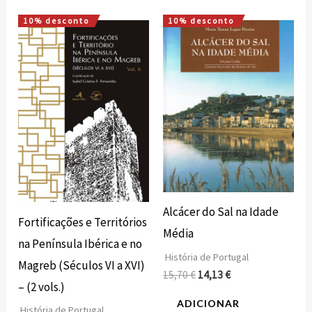
10% desconto
10% desconto
O
O
O
O
preço
preço
preço
preço
original
atual
original
atual
era:
é:
era:
é:
49,82 €.
44,84 €.
15,70 €.
14,13 €.
Alcácer do Sal na Idade
Fortificações e Territórios
Média
na Península Ibérica e no
História de Portugal
Magreb (Séculos VI a XVI)
15,70
€
14,13
€
– (2 vols.)
ADICIONAR
História de Portugal