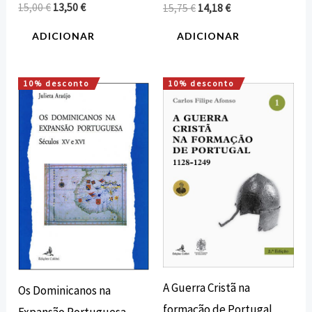
15,00
€
13,50
€
15,75
€
14,18
€
ADICIONAR
ADICIONAR
10% desconto
10% desconto
O
O
O
O
preço
preço
preço
preço
original
atual
original
atual
era:
é:
era:
é:
12,60 €.
11,34 €.
28,00 €.
25,20 €.
A Guerra Cristã na
Os Dominicanos na
formação de Portugal
Expansão Portuguesa