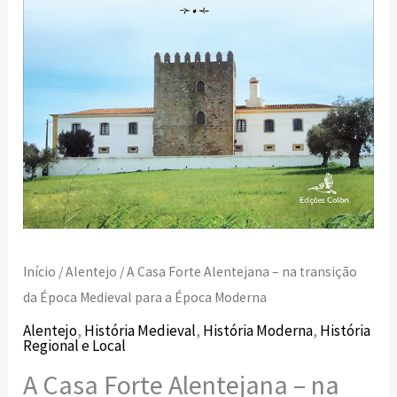
Época
Medieval
para
a
Época
Moderna
Início
/
Alentejo
/ A Casa Forte Alentejana – na transição
da Época Medieval para a Época Moderna
Alentejo
,
História Medieval
,
História Moderna
,
História
Regional e Local
A Casa Forte Alentejana – na