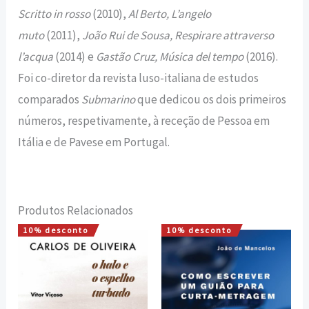
Scritto in rosso
(2010),
Al Berto, L’angelo
muto
(2011),
João Rui de Sousa, Respirare attraverso
l’acqua
(2014) e
Gastão Cruz, Música del tempo
(2016).
Foi co-diretor da revista luso-italiana de estudos
comparados
Submarino
que dedicou os dois primeiros
números, respetivamente, à receção de Pessoa em
Itália e de Pavese em Portugal.
Produtos Relacionados
10% desconto
10% desconto
O
O
O
O
preço
preço
preço
preço
original
atual
original
atual
era:
é:
era:
é:
15,00 €.
13,50 €.
8,00 €.
7,20 €.