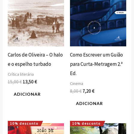
Carlos de Oliveira – O halo
Como Escrever um Guião
e o espelho turbado
para Curta-Metragem 2.ª
Ed.
Crítica literária
15,00
€
13,50
€
Cinema
8,00
€
7,20
€
ADICIONAR
ADICIONAR
10% desconto
10% desconto
O
O
O
O
preço
preço
preço
preço