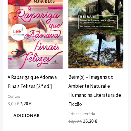
original
atual
original
atual
era:
é:
era:
é:
8,00 €.
7,20 €.
18,00 €.
16,20 €.
Beira(s) – Imagens do
A Rapariga que Adorava
Ambiente Natural e
Finais Felizes [2.ª ed.]
Humano na Literatura de
Contos
Ficção
8,00
€
7,20
€
Critica Literária
ADICIONAR
18,00
€
16,20
€