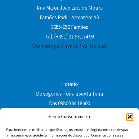
Rua Major João Luís de Moura
Famões Park - Armazém AB
1685-650 Famões
Tel: (+351) 21 931 74 99
Chamada para a rede fixa nacional
Horário
De segunda-feira a sexta-feira
Das 09h00 às 18h00
colibri@edi-colibri.pt
Gerir o Consentimento
Para fornecer as melhores experiências, usamos tecnologias como cookies para
Facebook
YouTube
Instagram
Whatsapp
armazenar e/ou aceder a informações do dispositivo. Consentir com essas