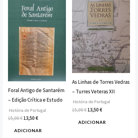
preço
preço
preço
preço
original
atual
original
atual
era:
é:
era:
é:
15,00 €.
13,50 €.
15,00 €.
13,50 €.
As Linhas de Torres Vedras
Foral Antigo de Santarém
– Turres Veteras XII
– Edição Crítica e Estudo
História de Portugal
15,00
€
13,50
€
História de Portugal
15,00
€
13,50
€
ADICIONAR
ADICIONAR