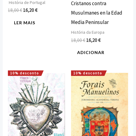
História de Portugal
Cristanos contra
18,00
€
16,20
€
Musulmanes en la Edad
Media Peninsular
LER MAIS
História da Europa
18,00
€
16,20
€
ADICIONAR
10% desconto
10% desconto
O
O
O
O
preço
preço
preço
preço
original
atual
original
atual
era:
é:
era:
é:
16,00 €.
14,40 €.
16,00 €.
14,40 €.