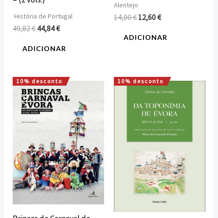
Alentejo
História de Portugal
14,00
€
12,60
€
49,82
€
44,84
€
ADICIONAR
ADICIONAR
10% desconto
10% desconto
O
O
O
O
preço
preço
preço
preço
original
atual
original
atual
era:
é:
era:
é:
15,00 €.
13,50 €.
21,20 €.
19,08 €.