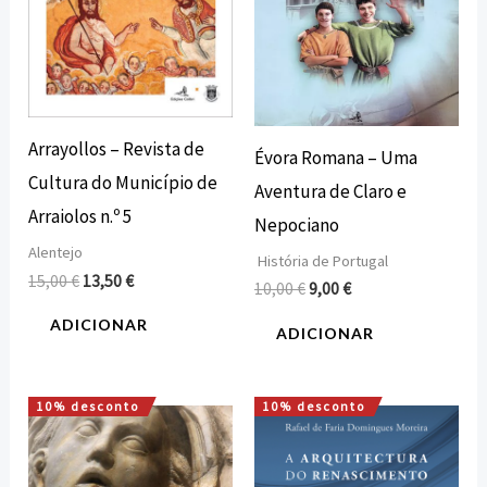
Arrayollos – Revista de
Évora Romana – Uma
Cultura do Município de
Aventura de Claro e
Arraiolos n.º 5
Nepociano
Alentejo
História de Portugal
15,00
€
13,50
€
10,00
€
9,00
€
ADICIONAR
ADICIONAR
10% desconto
10% desconto
O
O
O
O
preço
preço
preço
preço
original
atual
original
atual
era:
é:
era:
é: