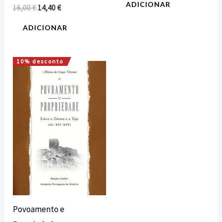
ADICIONAR
16,00
€
14,40
€
ADICIONAR
10% desconto
O
O
preço
preço
original
atual
era:
é:
18,00 €.
16,20 €.
Povoamento e