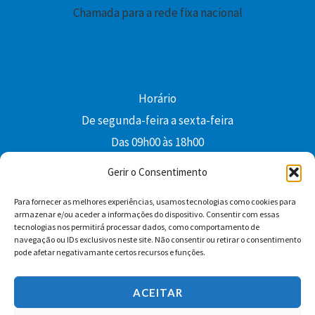
Chamada para a rede fixa nacional
Horário
De segunda-feira a sexta-feira
Das 09h00 às 18h00
colibri@edi-colibri.pt
Gerir o Consentimento
Para fornecer as melhores experiências, usamos tecnologias como cookies para
Facebook
YouTube
Instagram
Whatsapp
armazenar e/ou aceder a informações do dispositivo. Consentir com essas
tecnologias nos permitirá processar dados, como comportamento de
Condições Gerais de Venda
navegação ou IDs exclusivos neste site. Não consentir ou retirar o consentimento
pode afetar negativamante certos recursos e funções.
ACEITAR