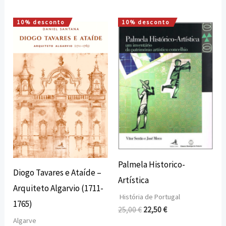
10% desconto
10% desconto
O
O
O
O
preço
preço
preço
preço
original
atual
original
atual
era:
é:
era:
é:
16,00 €.
14,40 €.
25,00 €.
22,50 €.
Palmela Historico-
Diogo Tavares e Ataíde –
Artística
Arquiteto Algarvio (1711-
História de Portugal
1765)
25,00
€
22,50
€
Algarve