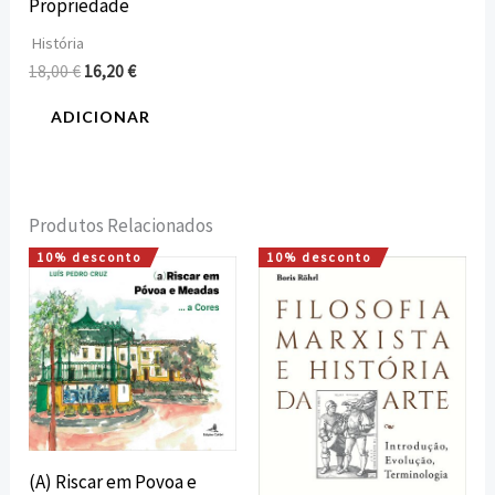
Propriedade
História
18,00
€
16,20
€
ADICIONAR
Produtos Relacionados
10% desconto
10% desconto
O
O
O
O
preço
preço
preço
preço
original
atual
original
atual
era:
é:
era:
é:
22,00 €.
19,80 €.
15,00 €.
13,50 €.
(A) Riscar em Povoa e