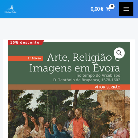
Skip
0,00
€
to
content
10% desconto
Quantidade
O
O
de
preço
preço
Arte,
Religião
original
atual
e
era:
é:
Imagens
em
22,00 €.
19,80 €.
Évora
no
tempo