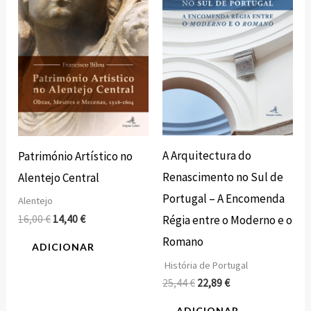
16,00 €.
14,40 €.
25,44 €.
22,89 €.
A Arquitectura do
Património Artístico no
Renascimento no Sul de
Alentejo Central
Portugal – A Encomenda
Alentejo
16,00
€
14,40
€
Régia entre o Moderno e o
Romano
ADICIONAR
História de Portugal
25,44
€
22,89
€
ADICIONAR