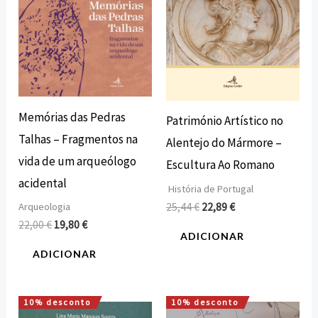
Memórias das Pedras
Património Artístico no
Talhas – Fragmentos na
Alentejo do Mármore –
vida de um arqueólogo
Escultura Ao Romano
acidental
História de Portugal
25,44
€
22,89
€
Arqueologia
22,00
€
19,80
€
ADICIONAR
ADICIONAR
10% desconto
10% desconto
O
O
O
O