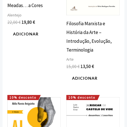
Meadas… a Cores
Alentejo
22,00
€
19,80
€
Filosofia Marxista e
História da Arte –
ADICIONAR
Introdução, Evolução,
Terminologia
Arte
15,00
€
13,50
€
ADICIONAR
10% desconto
10% desconto
O
O
O
O
preço
preço
preço
preço
original
atual
original
atual
era:
é:
era:
é:
16,00 €.
14,40 €.
18,00 €.
16,20 €.