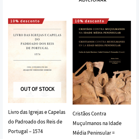
10% desconto
10% desconto
O
O
O
O
preço
preço
preço
preço
original
atual
original
atual
era:
é:
era:
é:
18,00 €.
16,20 €.
18,00 €.
16,20 €.
OUT OF STOCK
Livro das Igrejas e Capelas
Cristãos Contra
do Padroado dos Reis de
Muçulmanos na Idade
Portugal – 1574
Média Peninsular =