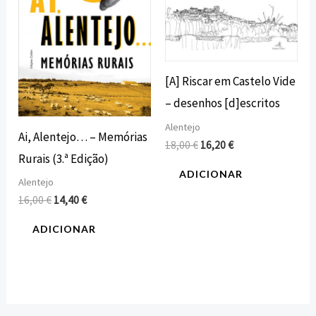
[A] Riscar em Castelo Vide
– desenhos [d]escritos
Alentejo
Ai, Alentejo… – Memórias
18,00
€
16,20
€
Rurais (3.ª Edição)
ADICIONAR
Alentejo
16,00
€
14,40
€
ADICIONAR