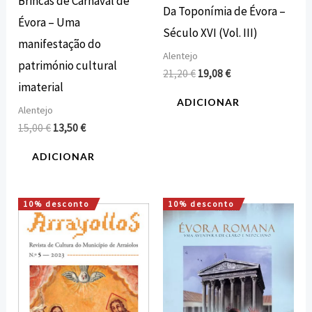
Brincas de Carnaval de
Da Toponímia de Évora –
Évora – Uma
Século XVI (Vol. III)
manifestação do
Alentejo
património cultural
21,20
€
19,08
€
imaterial
ADICIONAR
Alentejo
15,00
€
13,50
€
ADICIONAR
10% desconto
10% desconto
O
O
O
O
preço
preço
preço
preço
original
atual
original
atual
era:
é:
era:
é:
15,00 €.
13,50 €.
10,00 €.
9,00 €.