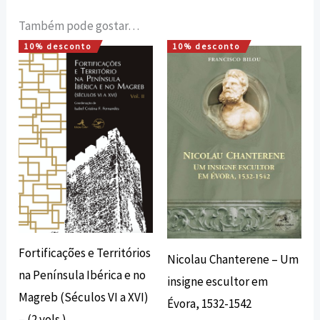
Também pode gostar…
10% desconto
10% desconto
O
O
O
O
preço
preço
preço
preço
original
atual
original
atual
era:
é:
era:
é:
49,82 €.
44,84 €.
14,00 €.
12,60 €.
Fortificações e Territórios
Nicolau Chanterene – Um
na Península Ibérica e no
insigne escultor em
Magreb (Séculos VI a XVI)
Évora, 1532-1542
– (2 vols.)