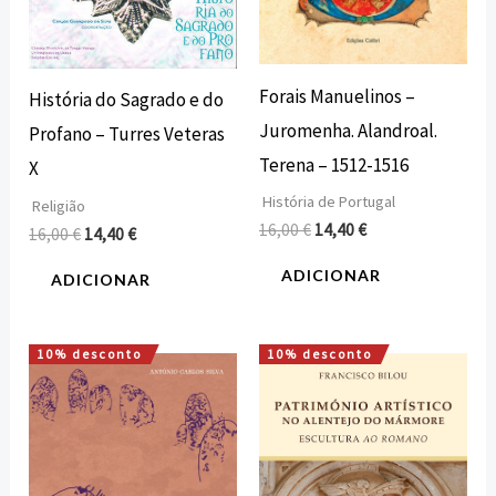
Forais Manuelinos –
História do Sagrado e do
Juromenha. Alandroal.
Profano – Turres Veteras
Terena – 1512-1516
X
História de Portugal
Religião
16,00
€
14,40
€
16,00
€
14,40
€
ADICIONAR
ADICIONAR
10% desconto
10% desconto
O
O
O
O
preço
preço
preço
preço
original
atual
original
atual
era:
é:
era:
é:
22,00 €.
19,80 €.
25,44 €.
22,89 €.