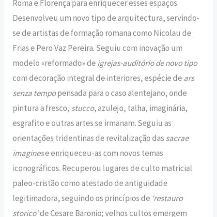
Roma e Florença para enriquecer esses espaços.
Desenvolveu um novo tipo de arquitectura, servindo-
se de artistas de formação romana como Nicolau de
Frias e Pero Vaz Pereira. Seguiu com inovação um
modelo «reformado» de
igrejas-auditório de novo tipo
com decoração integral de interiores, espécie de
ars
senza tempo
pensada para o caso alentejano, onde
pintura a fresco,
stucco
, azulejo, talha, imaginária,
esgrafito e outras artes se irmanam. Seguiu as
orientações tridentinas de revitalização das
sacrae
imagines
e enriqueceu-as com novos temas
iconográficos. Recuperou lugares de culto matricial
paleo-cristão como atestado de antiguidade
legitimadora, seguindo os princípios de
‘restauro
storico’
de Cesare Baronio; velhos cultos emergem