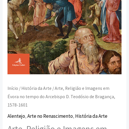
do
Arcebispo
D.
Teodósio
de
Bragança,
1578-
1601
Início
/
História da Arte
/ Arte, Religião e Imagens em
Évora no tempo do Arcebispo D. Teodósio de Bragança,
1578-1601
Alentejo
,
Arte no Renascimento
,
História da Arte
Arte, Religião e Imagens em