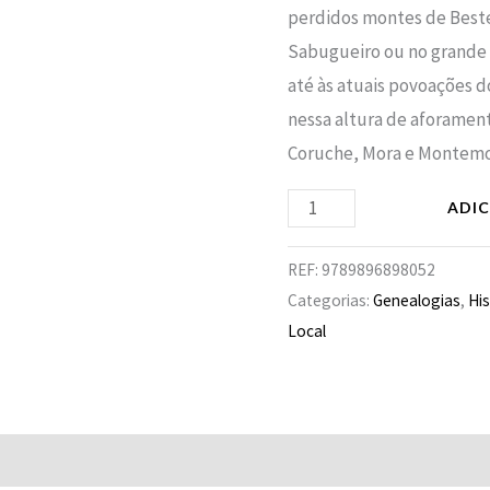
perdidos montes de Bestei
Sabugueiro ou no grande 
até às atuais povoações 
nessa altura de aforamen
Coruche, Mora e Montemo
ADI
REF:
9789896898052
Categorias:
Genealogias
,
His
Local