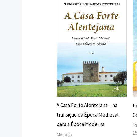
preço
preço
original
atual
era:
é:
16,00 €.
14,40 €.
A Casa Forte Alentejana – na
R
transição da Época Medieval
C
para a Época Moderna
Pa
1
Alentejo