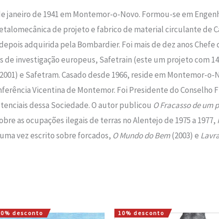
9 de janeiro de 1941 em Montemor-o-Novo. Formou-se em Engenh
etalomecânica de projeto e fabrico de material circulante d
depois adquirida pela Bombardier. Foi mais de dez anos Chefe
 de investigação europeus, Safetrain (este um projeto com 14 
2001) e Safetram. Casado desde 1966, reside em Montemor-o-Nov
erência Vicentina de Montemor. Foi Presidente do Conselho Fi
stenciais dessa Sociedade. O autor publicou
O Fracasso de um p
sobre as ocupações ilegais de terras no Alentejo de 1975 a 1977,
lguma vez escrito sobre forcados,
O Mundo do Bem
(2003) e
Lavr
10% desconto
10% desconto
O
O
O
O