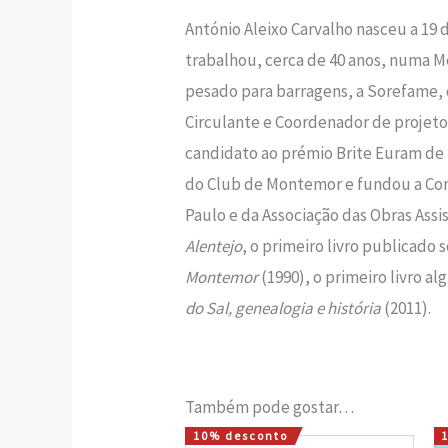
António Aleixo Carvalho nasceu a 1
trabalhou, cerca de 40 anos, numa M
pesado para barragens, a Sorefame, 
Circulante e Coordenador de projetos
candidato ao prémio Brite Euram de 
do Club de Montemor e fundou a Conf
Paulo e da Associação das Obras Assi
Alentejo
, o primeiro livro publicado 
Montemor
(1990), o primeiro livro a
do Sal, genealogia e história
(2011).
Também pode gostar…
10% desconto
O
O