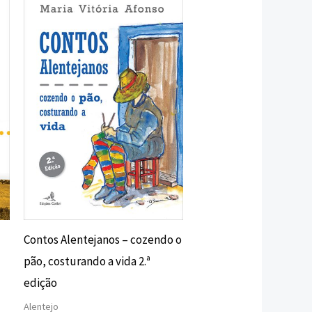
preço
preço
original
atual
era:
é:
10,00 €.
9,00 €.
Contos Alentejanos – cozendo o
pão, costurando a vida 2.ª
edição
Alentejo