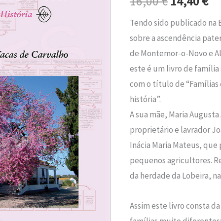
16,00
€
14,40
€
era:
é:
Pavia
Tendo sido publicado na 
e
16,00 €.
14
sobre a ascendência pater
Évora
de Montemor-o-Novo e Alcá
este é um livro de famíli
com o título de “Famílias 
história”.
A sua mãe, Maria Augusta A
proprietário e lavrador J
Inácia Maria Mateus, que 
pequenos agricultores. Re
da herdade da Lobeira, na
Assim este livro consta da
famílias muito diferentes