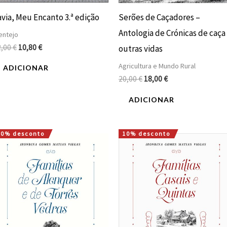
avia, Meu Encanto 3.ª edição
Serões de Caçadores –
Antologia de Crónicas de caça
entejo
2,00
€
10,80
€
outras vidas
Agricultura e Mundo Rural
ADICIONAR
20,00
€
18,00
€
ADICIONAR
10% desconto
10% desconto
O
O
O
O
preço
preço
preço
preço
original
atual
original
atual
era:
é:
era:
é:
30,00 €.
27,00 €.
75,00 €.
67,50 €.