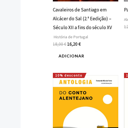
Cavaleiros de Santiago em
P
Alcácer do Sal (2.ª Eedição) –
Al
1
Século XII a fins do século XV
História de Portugal
18,00
€
16,20
€
ADICIONAR
10% desconto
O
O
preço
preço
original
atual
era:
é:
15,00 €.
13,50 €.