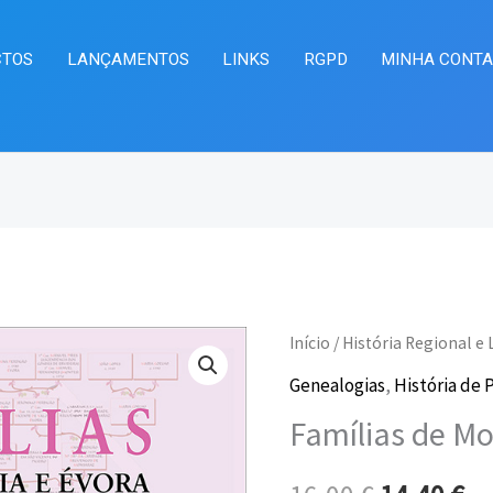
CTOS
LANÇAMENTOS
LINKS
RGPD
MINHA CONT
Quantidade
Início
/
História Regional e 
O
O
de
Genealogias
,
História de 
preço
pr
Famílias
Famílias de Mo
de
original
at
Mora,