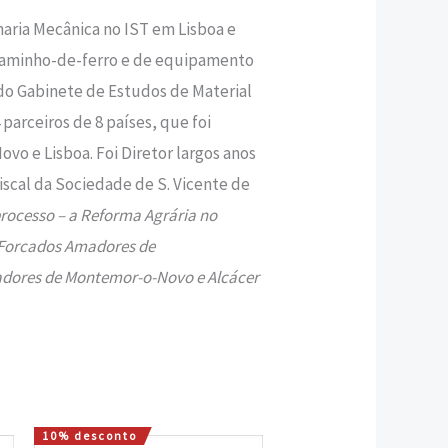
aria Mecânica no IST em Lisboa e
e Caminho-de-ferro e de equipamento
 do Gabinete de Estudos de Material
parceiros de 8 países, que foi
o e Lisboa. Foi Diretor largos anos
scal da Sociedade de S. Vicente de
rocesso – a Reforma Agrária no
Forcados Amadores de
adores de Montemor-o-Novo e Alcácer
10% desconto
O
O