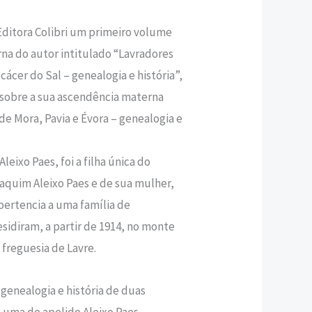
Editora Colibri um primeiro volume
,40 €.
na do autor intitulado “Lavradores
cer do Sal – genealogia e história”,
a sobre a sua ascendência materna
de Mora, Pavia e Évora – genealogia e
leixo Paes, foi a filha única do
oaquim Aleixo Paes e de sua mulher,
pertencia a uma família de
sidiram, a partir de 1914, no monte
 freguesia de Lavre.
 genealogia e história de duas
: uma de apelido Aleixo Paes,