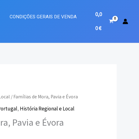
0,0
A
CONDIÇÕES GERAIS DE VENDA
0
€
Local
/ Famílias de Mora, Pavia e Évora
Portugal
,
História Regional e Local
eço
ra, Pavia e Évora
ual