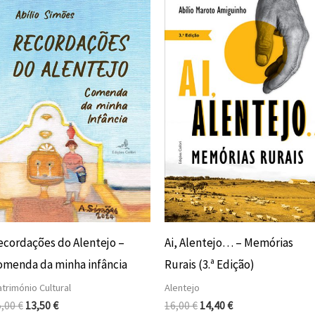
preço
preço
preço
preço
original
atual
original
atual
era:
é:
era:
é:
15,00 €.
13,50 €.
16,00 €.
14,40 €.
ecordações do Alentejo –
Ai, Alentejo… – Memórias
omenda da minha infância
Rurais (3.ª Edição)
trimónio Cultural
Alentejo
5,00
€
13,50
€
16,00
€
14,40
€