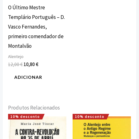
O Último Mestre
Templário Português – D.
Vasco Fernandes,
primeiro comendador de
Montalvão
Alentejo
12,00
€
10,80
€
ADICIONAR
Produtos Relacionados
10% desconto
10% desconto
O
O
O
O
preço
preço
preço
preço
original
atual
original
atual
era:
é:
era:
é: