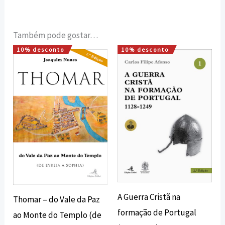
Também pode gostar…
10% desconto
10% desconto
O
O
O
O
preço
preço
preço
preço
original
atual
original
atual
era:
é:
era:
é:
18,00 €.
16,20 €.
28,00 €.
25,20 €.
A Guerra Cristã na
Thomar – do Vale da Paz
formação de Portugal
ao Monte do Templo (de