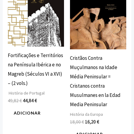
Fortificações e Territórios
Cristãos Contra
na Península Ibérica e no
Muçulmanos na Idade
Magreb (Séculos VI a XVI)
Média Peninsular =
– (2 vols.)
Cristanos contra
História de Portugal
Musulmanes en la Edad
49,82
€
44,84
€
Media Peninsular
ADICIONAR
História da Europa
18,00
€
16,20
€