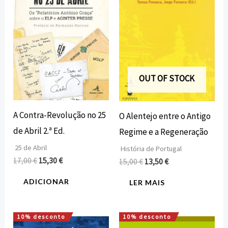
17,00 €.
15,30 €.
15,00 €.
13,50 €.
OUT OF STOCK
A Contra-Revolução no 25
O Alentejo entre o Antigo
de Abril 2.ª Ed.
Regime e a Regeneração
25 de Abril
História de Portugal
17,00
€
15,30
€
15,00
€
13,50
€
ADICIONAR
LER MAIS
10% desconto
10% desconto
O
O
O
O