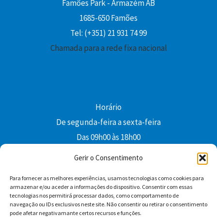
Famões Park - Armazém AB
1685-650 Famões
Tel: (+351) 21 931 74 99
Chamada para a rede fixa nacional
Horário
De segunda-feira a sexta-feira
Das 09h00 às 18h00
colibri@edi-colibri.pt
Gerir o Consentimento
Para fornecer as melhores experiências, usamos tecnologias como cookies para
Facebook
YouTube
Instagram
Whatsapp
armazenar e/ou aceder a informações do dispositivo. Consentir com essas
tecnologias nos permitirá processar dados, como comportamento de
Condições Gerais de Venda
navegação ou IDs exclusivos neste site. Não consentir ou retirar o consentimento
pode afetar negativamante certos recursos e funções.