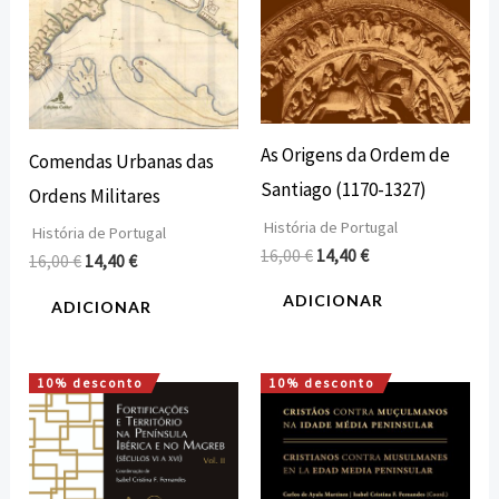
As Origens da Ordem de
Comendas Urbanas das
Santiago (1170-1327)
Ordens Militares
História de Portugal
História de Portugal
16,00
€
14,40
€
16,00
€
14,40
€
ADICIONAR
ADICIONAR
10% desconto
10% desconto
O
O
O
O
preço
preço
preço
preço
original
atual
original
atual
era:
é:
era:
é:
49,82 €.
44,84 €.
18,00 €.
16,20 €.