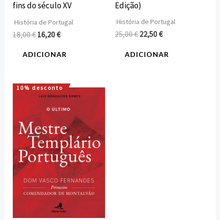
Edição)
fins do século XV
História de Portugal
História de Portugal
25,00
€
22,50
€
18,00
€
16,20
€
ADICIONAR
ADICIONAR
10% desconto
O
O
preço
preço
original
atual
era:
é:
12,00 €.
10,80 €.