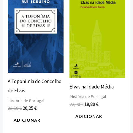
preço
preço
preço
preço
original
atual
original
atual
era:
é:
era:
é:
22,50 €.
20,25 €.
22,00 €.
19,80 €.
A Toponímia do Concelho
Elvas na Idade Média
de Elvas
História de Portugal
História de Portugal
22,00
€
19,80
€
22,50
€
20,25
€
ADICIONAR
ADICIONAR