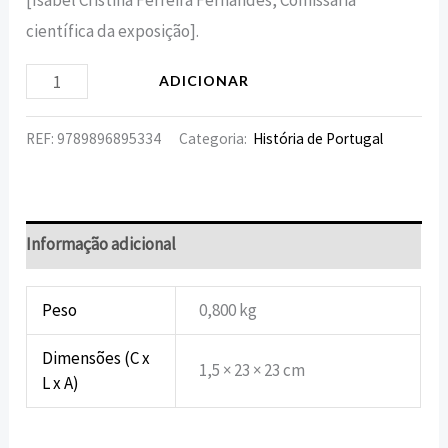
[Isabel Cristina Ferreira Fernandes, Comissária
científica da exposição].
ADICIONAR
REF:
9789896895334
Categoria:
História de Portugal
Informação adicional
Peso
0,800 kg
Dimensões (C x
1,5 × 23 × 23 cm
L x A)