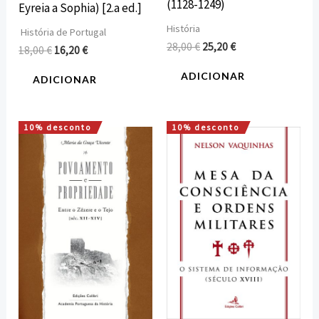
(1128-1249)
Eyreia a Sophia) [2.a ed.]
História
História de Portugal
28,00
€
25,20
€
18,00
€
16,20
€
ADICIONAR
ADICIONAR
10% desconto
10% desconto
O
O
O
O
preço
preço
preço
preço
original
atual
original
atual
era:
é:
era:
é:
18,00 €.
16,20 €.
23,20 €.
20,88 €.