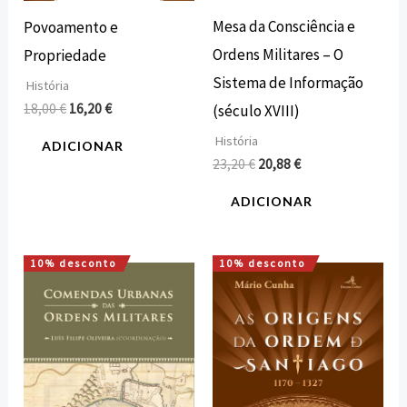
Mesa da Consciência e
Povoamento e
Ordens Militares – O
Propriedade
Sistema de Informação
História
18,00
€
16,20
€
(século XVIII)
História
ADICIONAR
23,20
€
20,88
€
ADICIONAR
10% desconto
10% desconto
O
O
O
O
preço
preço
preço
preço
original
atual
original
atual
era:
é:
era:
é:
16,00 €.
14,40 €.
16,00 €.
14,40 €.