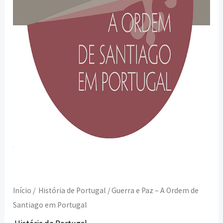
em
Portugal
Início
/
História de Portugal
/ Guerra e Paz – A Ordem de
Santiago em Portugal