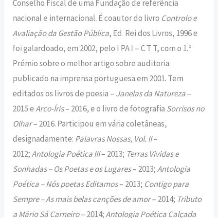
Conselho Fiscal de uma Fundação de referência
nacional e internacional. É coautor do livro
Controlo e
Avaliação da Gestão Pública
, Ed. Rei dos Livros, 1996 e
foi galardoado, em 2002, pelo I PA I – C T T, com o 1.º
Prémio sobre o melhor artigo sobre auditoria
publicado na imprensa portuguesa em 2001. Tem
editados os livros de poesia –
Janelas da Natureza
–
2015 e
Arco-Íris
– 2016, e o livro de fotografia
Sorrisos no
Olhar
– 2016. Participou em vária coletâneas,
designadamente:
Palavras Nossas, Vol. II
–
2012;
Antologia Poética III
– 2013;
Terras Vividas e
Sonhadas – Os Poetas e os Lugares
– 2013;
Antologia
Poética – Nós poetas Editamos
– 2013;
Contigo para
Sempre – As mais belas canções de amor
– 2014;
Tributo
a Mário Sá Carneiro
– 2014;
Antologia Poética Calçada