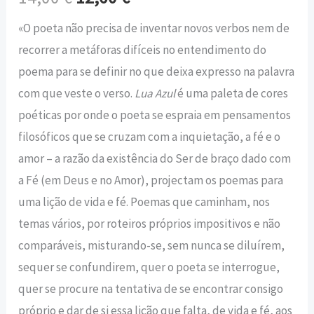
«O poeta não precisa de inventar novos verbos nem de
recorrer a metáforas difíceis no entendimento do
poema para se definir no que deixa expresso na palavra
com que veste o verso.
Lua Azul
é uma paleta de cores
poéticas por onde o poeta se espraia em pensamentos
filosóficos que se cruzam com a inquietação, a fé e o
amor – a razão da existência do Ser de braço dado com
a Fé (em Deus e no Amor), projectam os poemas para
uma lição de vida e fé. Poemas que caminham, nos
temas vários, por roteiros próprios impositivos e não
comparáveis, misturando-se, sem nunca se diluírem,
sequer se confundirem, quer o poeta se interrogue,
quer se procure na tentativa de se encontrar consigo
próprio e dar de si essa lição que falta, de vida e fé, aos