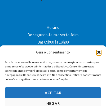
Horário
De segunda-feira a sexta-feira
Das 09h00 às 18h00
colibri@edi-colibri.pt
Gerir o Consentimento
Para fornecer as melhores experiências, usamos tecnologias como cookies para
Facebook
YouTube
Instagram
Whatsapp
armazenar e/ou aceder a informações do dispositivo. Consentir com essas
tecnologias nos permitirá processar dados, como comportamento de
Condições Gerais de Venda
navegação ou IDs exclusivos neste site. Não consentir ou retirar o consentimento
pode afetar negativamante certos recursos e funções.
ACEITAR
NEGAR