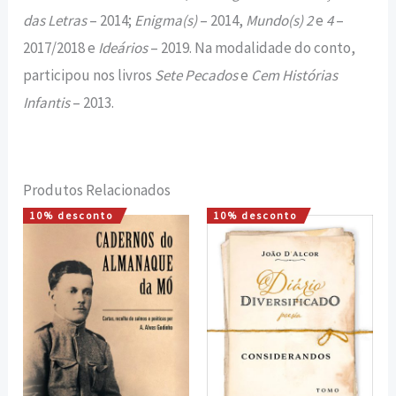
das Letras
– 2014;
Enigma(s)
– 2014,
Mundo(s) 2
e
4
–
2017/2018 e
Ideários
– 2019. Na modalidade do conto,
participou nos livros
Sete Pecados
e
Cem Histórias
Infantis
– 2013.
Produtos Relacionados
10% desconto
10% desconto
O
O
O
O
preço
preço
preço
preço
original
atual
original
atual
era:
é:
era:
é:
10,00 €.
9,00 €.
15,00 €.
13,50 €.