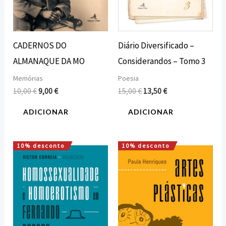
CADERNOS DO
Diário Diversificado –
ALMANAQUE DA MO
Considerandos – Tomo 3
Memórias
Poesia
10,00
€
9,00
€
15,00
€
13,50
€
ADICIONAR
ADICIONAR
10% desconto
10% desconto
O
O
O
O
preço
preço
preço
preço
original
atual
original
atual
era:
é:
era:
é:
20,00 €.
18,00 €.
10,00 €.
9,00 €.