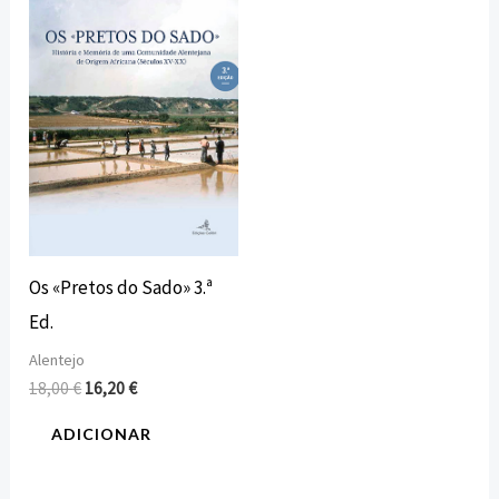
original
atual
era:
é:
18,00 €.
16,20 €.
Os «Pretos do Sado» 3.ª
Ed.
Alentejo
18,00
€
16,20
€
ADICIONAR