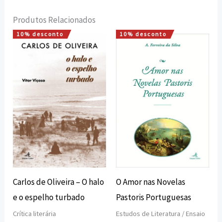
Produtos Relacionados
10% desconto
10% desconto
O
O
O
O
preço
preço
preço
preço
original
atual
original
atual
era:
é:
era:
é:
15,00 €.
13,50 €.
18,00 €.
16,20 €.
Carlos de Oliveira – O halo
O Amor nas Novelas
e o espelho turbado
Pastoris Portuguesas
Crítica literária
Estudos de Literatura / Ensaio