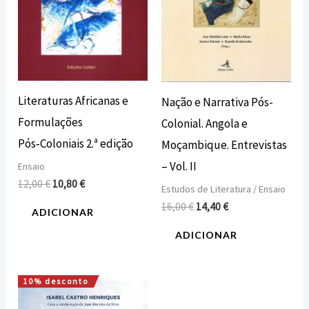
Literaturas Africanas e
Nação e Narrativa Pós-
Formulações
Colonial. Angola e
Pós‑Coloniais 2.ª edição
Moçambique. Entrevistas
– Vol. II
Ensaio
12,00
€
10,80
€
Estudos de Literatura / Ensaio
16,00
€
14,40
€
ADICIONAR
ADICIONAR
10% desconto
O
O
preço
preço