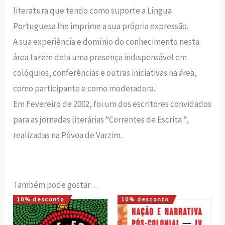
literatura que tendo como suporte a Língua
Portuguesa lhe imprime a sua própria expressão.
A sua experiência e domínio do conhecimento nesta
área fazem dela uma presença indispensável em
colóquios, conferências e outras iniciativas na área,
como participante e como moderadora.
Em Fevereiro de 2002, foi um dos escritores convidados
para as jornadas literárias “Correntes de Escrita “,
realizadas na Póvoa de Varzim.
Também pode gostar…
10% desconto
10% desconto
O
O
O
O
preço
preço
preço
preço
original
atual
original
atual