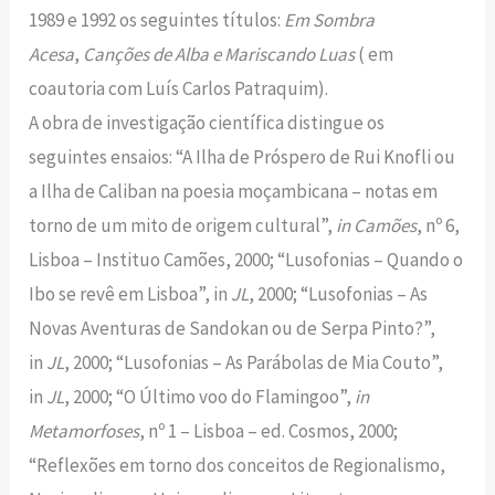
1989 e 1992 os seguintes títulos:
Em Sombra
Acesa
,
Canções de Alba e Mariscando Luas
( em
coautoria com Luís Carlos Patraquim).
A obra de investigação científica distingue os
seguintes ensaios: “A Ilha de Próspero de Rui Knofli ou
a Ilha de Caliban na poesia moçambicana – notas em
torno de um mito de origem cultural”,
in Camões
, nº 6,
Lisboa – Instituo Camões, 2000; “Lusofonias – Quando o
Ibo se revê em Lisboa”, in
JL
, 2000; “Lusofonias – As
Novas Aventuras de Sandokan ou de Serpa Pinto?”,
in
JL
, 2000; “Lusofonias – As Parábolas de Mia Couto”,
in
JL
, 2000; “O Último voo do Flamingoo”,
in
Metamorfoses
, nº 1 – Lisboa – ed. Cosmos, 2000;
“Reflexões em torno dos conceitos de Regionalismo,