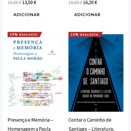
15,00
€
13,50
€
18,00
€
16,20
€
ADICIONAR
ADICIONAR
10% desconto
10% desconto
O
O
O
O
preço
preço
preço
preço
original
atual
original
atual
era:
é:
era:
é:
30,00 €.
27,00 €.
16,00 €.
14,40 €.
Presença e Memória –
Contar o Caminho de
Homenagem a Paula
Santiago – Literatura,