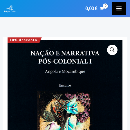
Skip
0,00
€
to
content
10% desconto
Quantidade
O
O
de
preço
preço
Nação
e
original
atual
Narrativa
era:
é:
Pós-
Colonial.
18,00 €.
16,20 €.
Angola
e
Moçambique