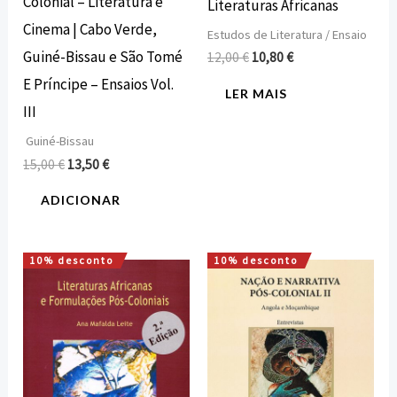
Colonial – Literatura e
Literaturas Africanas
Cinema | Cabo Verde,
Estudos de Literatura / Ensaio
Guiné-Bissau e São Tomé
12,00
€
10,80
€
E Príncipe – Ensaios Vol.
LER MAIS
III
Guiné-Bissau
15,00
€
13,50
€
ADICIONAR
10% desconto
10% desconto
O
O
O
O
preço
preço
preço
preço
original
atual
original
atual
era:
é:
era:
é:
12,00 €.
10,80 €.
16,00 €.
14,40 €.