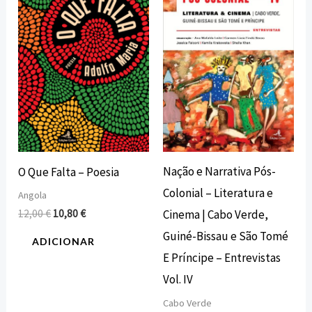
era:
é:
era:
é:
12,00 €.
10,80 €.
16,00 €.
14,40 €.
Nação e Narrativa Pós-
O Que Falta – Poesia
Colonial – Literatura e
Angola
12,00
€
10,80
€
Cinema | Cabo Verde,
Guiné-Bissau e São Tomé
ADICIONAR
E Príncipe – Entrevistas
Vol. IV
Cabo Verde