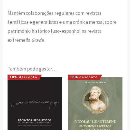
Mantém colaborações regulares com revistas
temáticas e generalistas e uma crónica mensal sobre
património histórico luso-espanhol na revista
extremeña
Grada
.
Também pode gostar…
10% desconto
10% desconto
O
O
O
O
preço
preço
preço
preço
original
atual
original
atual
era:
é:
era:
é:
16,00 €.
14,40 €.
14,00 €.
12,60 €.