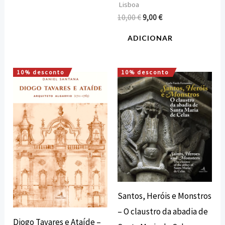
Lisboa
10,00
€
9,00
€
ADICIONAR
10% desconto
10% desconto
O
O
O
O
preço
preço
preço
preço
original
atual
original
atual
era:
é:
era:
é:
16,00 €.
14,40 €.
24,00 €.
21,60 €.
Santos, Heróis e Monstros
– O claustro da abadia de
Diogo Tavares e Ataíde –