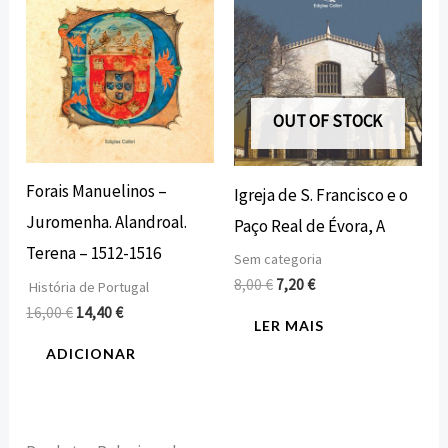
OUT OF STOCK
Forais Manuelinos –
Igreja de S. Francisco e o
Juromenha. Alandroal.
Paço Real de Évora, A
Terena – 1512-1516
Sem categoria
8,00
€
7,20
€
História de Portugal
16,00
€
14,40
€
LER MAIS
ADICIONAR