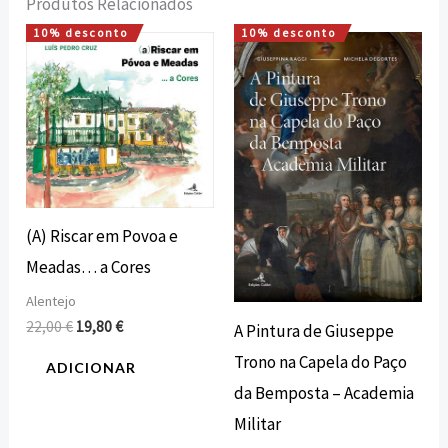
Produtos Relacionados
10% desconto
10% desconto
O
O
O
O
preço
preço
preço
preço
original
atual
original
atual
era:
é:
era:
é:
22,00 €.
19,80 €.
10,00 €.
9,00 €.
(A) Riscar em Povoa e
Meadas… a Cores
Alentejo
22,00
€
19,80
€
A Pintura de Giuseppe
Trono na Capela do Paço
ADICIONAR
da Bemposta – Academia
Militar