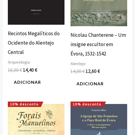
Recintos Megalíticos do
Nicolau Chanterene – Um
Ocidente do Alentejo
insigne escultor em
Central
Évora, 1532-1542
Arqueologia
Alentejo
16,00
€
14,40
€
14,00
€
12,60
€
ADICIONAR
ADICIONAR
10% desconto
10% desconto
O
O
O
O
preço
preço
preço
preço
original
atual
original
atual
era:
é:
era:
é:
16,00 €.
14,40 €.
8,00 €.
7,20 €.