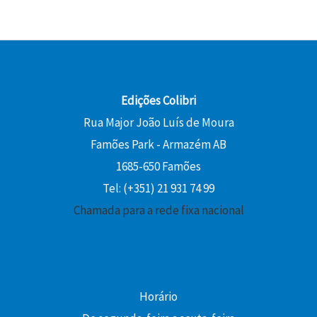
Edições Colibri
Rua Major João Luís de Moura
Famões Park - Armazém AB
1685-650 Famões
Tel: (+351) 21 931 74 99
Chamada para a rede fixa nacional
Horário