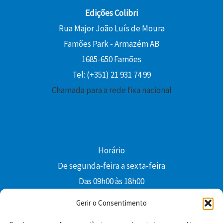
Edições Colibri
Rua Major João Luís de Moura
Famões Park - Armazém AB
1685-650 Famões
Tel: (+351) 21 931 74 99
Chamada para a rede fixa nacional
Horário
De segunda-feira a sexta-feira
Das 09h00 às 18h00
colibri@edi-colibri.pt
Gerir o Consentimento