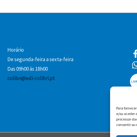
Horário
De segunda-feira a sexta-feira
Das 09h00 às 18h00
colibri@edi-colibri.pt
Para fornece
e/ou aceder a
processar da
consentir ou 