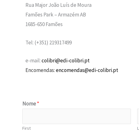
Rua Major João Luís de Moura
Famões Park – Armazém AB
1685-650 Famões
Tel: (+351) 219317499
e-mail:
colibri@edi-colibri.pt
Encomendas:
encomendas@edi-colibri.pt
Nome
*
First