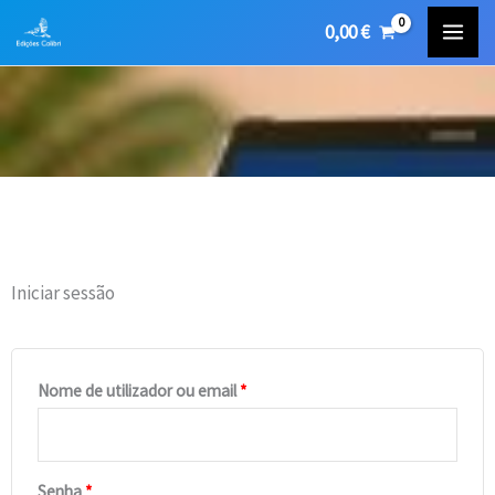
Skip
0,00
€
to
content
Iniciar sessão
Obrigatório
Obrigatório
Nome de utilizador ou email
*
Senha
*