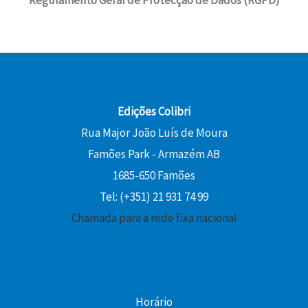
Regulamento Geral de Protecção de Dados (RGPD)
Edições Colibri
Rua Major João Luís de Moura
Famões Park - Armazém AB
1685-650 Famões
Tel: (+351) 21 931 74 99
Chamada para a rede fixa nacional
Horário