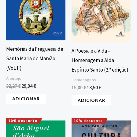
Memórias da Freguesia de
A Poesia e a Vida –
Santa Maria de Marvão
Homenagem a Alda
(Vol. II)
Espírito Santo (2.ª edição)
Alentejo
Homenagens
32,27
€
29,04
€
15,00
€
13,50
€
ADICIONAR
ADICIONAR
10% desconto
10% desconto
O
O
O
O
preço
preço
preço
preço
original
atual
original
atual