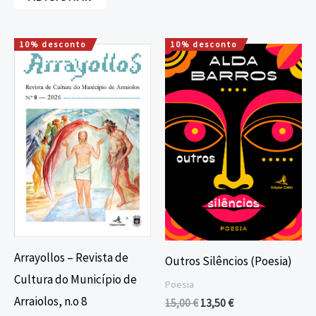
10% desconto
10% desconto
O
O
O
O
preço
preço
preço
preço
original
atual
original
atual
era:
é:
era:
é:
15,00 €.
13,50 €.
15,00 €.
13,50 €.
Arrayollos – Revista de
Outros Silêncios (Poesia)
Cultura do Município de
Poesia
Arraiolos, n.o 8
15,00
€
13,50
€