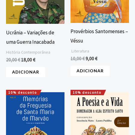
Provérbios Santomenses –
Ucrânia – Variações de
Véssu
uma Guerra Inacabada
Literatura
História Contemporânea
10,00
€
9,00
€
20,00
€
18,00
€
ADICIONAR
ADICIONAR
10% desconto
10% desconto
O
O
O
O
preço
preço
preço
preço
original
atual
original
atual
era:
é:
era:
é:
32,27 €.
29,04 €.
15,00 €.
13,50 €.