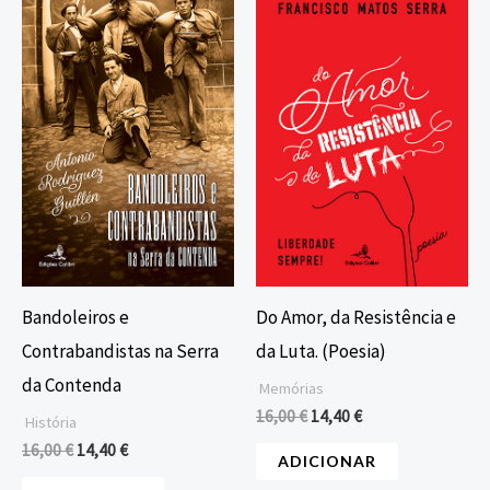
preço
preço
preço
preço
original
atual
original
atual
era:
é:
era:
é:
16,00 €.
14,40 €.
16,00 €.
14,40 €.
Bandoleiros e
Do Amor, da Resistência e
Contrabandistas na Serra
da Luta. (Poesia)
da Contenda
Memórias
16,00
€
14,40
€
História
16,00
€
14,40
€
ADICIONAR