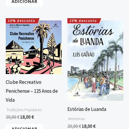
ADICIONAR
10% desconto
10% desconto
O
O
O
O
preço
preço
preço
preço
original
atual
original
atual
era:
é:
era:
é:
20,00 €.
18,00 €.
20,00 €.
18,00 €.
Clube Recreativo
Penichense – 125 Anos de
Vida
Estórias de Luanda
Tradições Populares
20,00
€
18,00
€
Memórias
20,00
€
18,00
€
ADICIONAR