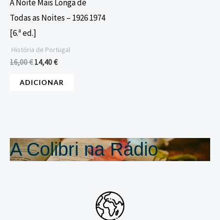
A Noite Mais Longa de
Todas as Noites – 1926 1974
[6.ª ed.]
História de Portugal
16,00
€
14,40
€
ADICIONAR
A Colibri na Rádio