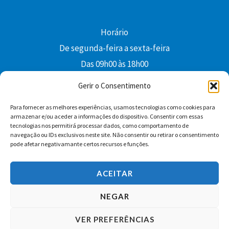
Horário
De segunda-feira a sexta-feira
Das 09h00 às 18h00
colibri@edi-colibri.pt
Gerir o Consentimento
Para fornecer as melhores experiências, usamos tecnologias como cookies para
Facebook
YouTube
Instagram
Whatsapp
armazenar e/ou aceder a informações do dispositivo. Consentir com essas
tecnologias nos permitirá processar dados, como comportamento de
Condições Gerais de Venda
navegação ou IDs exclusivos neste site. Não consentir ou retirar o consentimento
pode afetar negativamante certos recursos e funções.
ACEITAR
NEGAR
VER PREFERÊNCIAS
Copyright © 2026 Edições Colibri