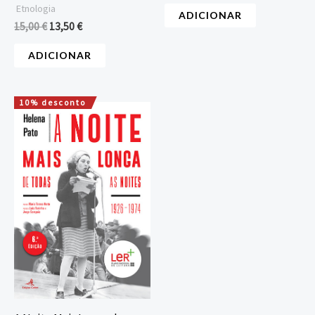
Etnologia
ADICIONAR
15,00
€
13,50
€
ADICIONAR
10% desconto
O
O
preço
preço
original
atual
era:
é:
16,00 €.
14,40 €.