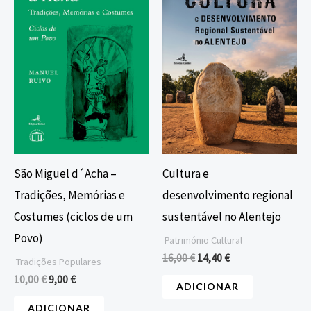
era:
é:
era:
é:
10,00 €.
9,00 €.
16,00 €.
14,40 €.
São Miguel d´Acha –
Cultura e
Tradições, Memórias e
desenvolvimento regional
Costumes (ciclos de um
sustentável no Alentejo
Povo)
Património Cultural
16,00
€
14,40
€
Tradições Populares
10,00
€
9,00
€
ADICIONAR
ADICIONAR