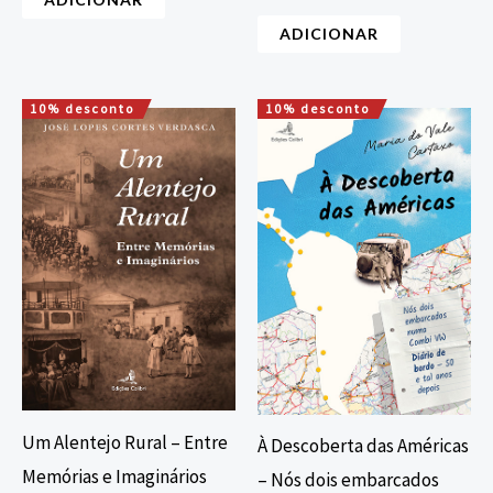
ADICIONAR
10% desconto
10% desconto
O
O
O
O
preço
preço
preço
preço
original
atual
original
atual
era:
é:
era:
é:
12,00 €.
10,80 €.
20,00 €.
18,00 €.
Um Alentejo Rural – Entre
À Descoberta das Américas
Memórias e Imaginários
– Nós dois embarcados