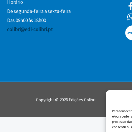
Horário
De segunda-feira a sexta-feira
Das 09h00 às 18h00
colibri@edi-colibri.pt
Copyright © 2026 Edições Colibri
Para fornece
e/ou aceder a
processar da
consentir ou 