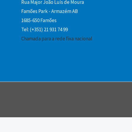
Rua Major João Luís de Moura
Famões Park - Armazém AB
1685-650 Famões
Tel: (+351) 21 931 74 99
Chamada para a rede fixa nacional