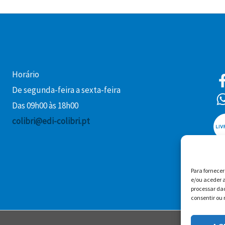
Horário
De segunda-feira a sexta-feira
Das 09h00 às 18h00
colibri@edi-colibri.pt
Para fornece
e/ou aceder a
processar da
consentir ou 