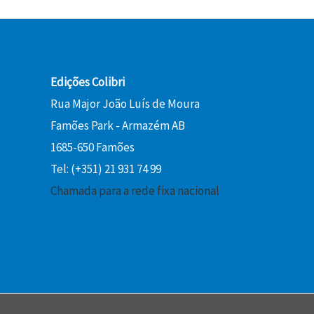
a
:
€
l
1
.
e
0
r
,
a
8
Edições Colibri
:
0
Rua Major João Luís de Moura
1
Famões Park - Armazém AB
2
€
1685-650 Famões
,
.
0
Tel: (+351) 21 931 74 99
0
Chamada para a rede fixa nacional
€
.