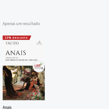
Apenas um resultado
10% desconto
O
O
preço
preço
original
atual
era:
é:
20,00 €.
18,00 €.
Anais