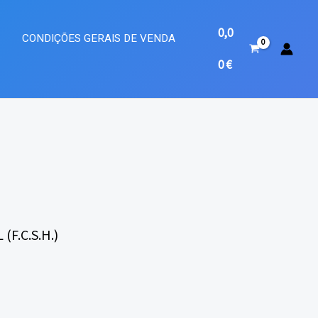
0,0
A
CONDIÇÕES GERAIS DE VENDA
0
€
 (F.C.S.H.)