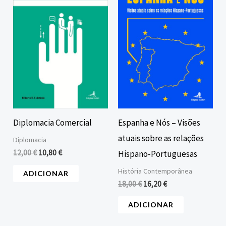
era:
é:
era:
é:
12,00 €.
10,80 €.
18,00 €.
16,20 €.
Diplomacia Comercial
Espanha e Nós – Visões
atuais sobre as relações
Diplomacia
12,00
€
10,80
€
Hispano-Portuguesas
História Contemporânea
ADICIONAR
18,00
€
16,20
€
ADICIONAR