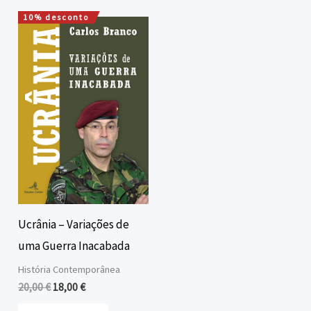
10% desconto
O
O
preço
preço
original
atual
era:
é:
20,00 €.
18,00 €.
Ucrânia – Variações de
uma Guerra Inacabada
História Contemporânea
20,00
€
18,00
€