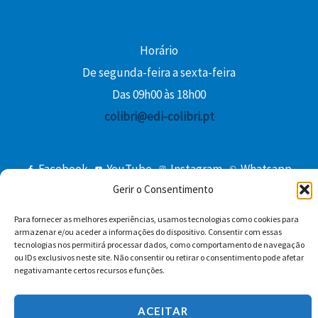
Horário
De segunda-feira a sexta-feira
Das 09h00 às 18h00
colibri@edi-colibri.pt
Facebook
YouTube
Instagram
Whatsapp
Gerir o Consentimento
Condições Gerais de Venda
Para fornecer as melhores experiências, usamos tecnologias como cookies para
armazenar e/ou aceder a informações do dispositivo. Consentir com essas
tecnologias nos permitirá processar dados, como comportamento de navegação
ou IDs exclusivos neste site. Não consentir ou retirar o consentimento pode afetar
negativamante certos recursos e funções.
ACEITAR
Copyright © 2026 Edições Colibri