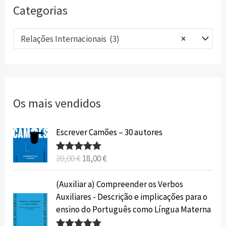
Categorias
Relações Internacionais (3)
×
Os mais vendidos
O
O
Escrever Camões – 30 autores
p
p
r
r
20,00
€
18,00
€
Avaliação
e
e
5.00
de 5
ç
ç
O
O
(Auxiliar a) Compreender os Verbos
o
o
p
p
Auxiliares - Descrição e implicações para o
o
a
r
r
ensino do Português como Língua Materna
r
t
e
e