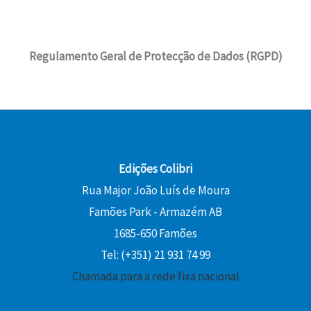
i
u
a
5
a
:
g
a
€
:
0
l
1
i
l
.
1
e
6
Regulamento Geral de Protecção de Dados (RGPD)
n
é
5
€
r
,
a
:
,
.
a
2
l
1
0
:
0
e
3
0
1
r
,
8
€
a
5
€
,
.
:
0
.
0
Edições Colibri
1
0
Rua Major João Luís de Moura
5
€
Famões Park - Armazém AB
,
.
€
0
1685-650 Famões
.
0
Tel: (+351) 21 931 74 99
Chamada para a rede fixa nacional
€
.