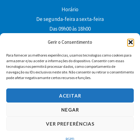
Horário
De segunda-feira a sexta-feira
Das 09h00 às 18h00
colibri@edi-colibri.pt
Gerir o Consentimento
Para fornecer as melhores experiências, usamos tecnologias como cookies para
Facebook
YouTube
Instagram
Whatsapp
armazenar e/ou aceder a informações do dispositivo. Consentir com essas
tecnologias nos permitirá processar dados, como comportamento de
Condições Gerais de Venda
navegação ou IDs exclusivos neste site. Não consentir ou retirar o consentimento
pode afetar negativamante certos recursos e funções.
ACEITAR
NEGAR
VER PREFERÊNCIAS
Copyright © 2026 Edições Colibri
RGPD