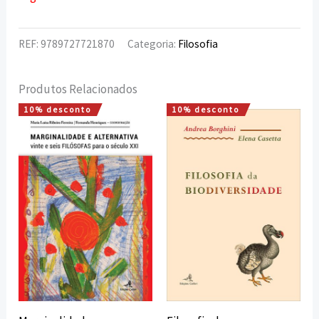
REF:
9789727721870
Categoria:
Filosofia
Produtos Relacionados
10% desconto
10% desconto
O
O
O
O
preço
preço
preço
preço
original
atual
original
atual
era:
é:
era:
é:
18,00 €.
16,20 €.
10,00 €.
9,00 €.