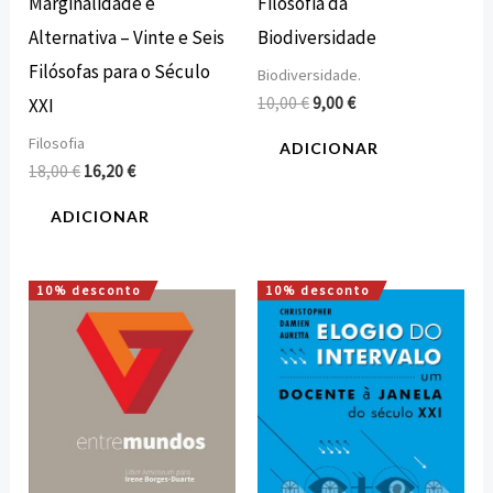
Marginalidade e
Filosofia da
Alternativa – Vinte e Seis
Biodiversidade
Filósofas para o Século
Biodiversidade.
10,00
€
9,00
€
XXI
Filosofia
ADICIONAR
18,00
€
16,20
€
ADICIONAR
10% desconto
10% desconto
O
O
O
O
preço
preço
preço
preço
original
atual
original
atual
era:
é:
era:
é:
30,00 €.
27,00 €.
17,40 €.
15,66 €.