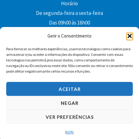
Horário
De segunda-feira a sexta-feira
Das 09h00 às 18h00
colibri@edi-colibri.pt
Gerir o Consentimento
Para fornecer as melhores experiências, usamos tecnologias como cookies para
Facebook
YouTube
Instagram
Whatsapp
armazenar e/ou aceder a informações do dispositivo. Consentir com essas
tecnologias nos permitirá processar dados, como comportamento de
Condições Gerais de Venda
navegação ou IDs exclusivos neste site. Não consentir ou retirar o consentimento
pode afetar negativamante certos recursos e funções.
ACEITAR
NEGAR
VER PREFERÊNCIAS
Copyright © 2026 Edições Colibri
RGPD