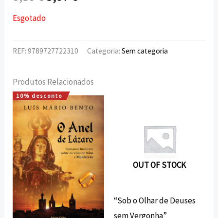
Esgotado
REF:
9789727722310
Categoria:
Sem categoria
Produtos Relacionados
10% desconto
O
O
preço
preço
original
atual
era:
é:
10,00 €.
9,00 €.
OUT OF STOCK
“Sob o Olhar de Deuses
sem Vergonha”