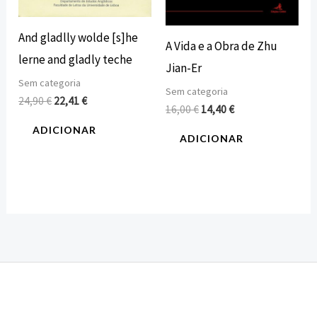
And gladlly wolde [s]he
A Vida e a Obra de Zhu
lerne and gladly teche
Jian-Er
Sem categoria
Sem categoria
24,90
€
22,41
€
16,00
€
14,40
€
ADICIONAR
ADICIONAR