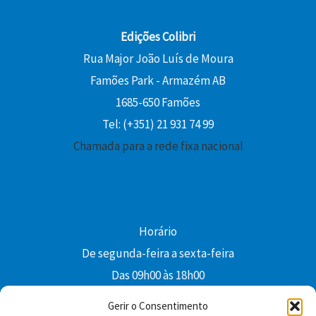
Edições Colibri
Rua Major João Luís de Moura
Famões Park - Armazém AB
1685-650 Famões
Tel: (+351) 21 931 74 99
Chamada para a rede fixa nacional
Horário
De segunda-feira a sexta-feira
Das 09h00 às 18h00
colibri@edi-colibri.pt
Gerir o Consentimento