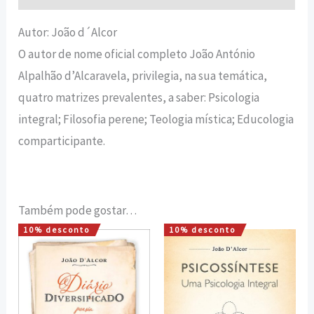
Autor: João d´Alcor
O autor de nome oficial completo João António
Alpalhão d’Alcaravela, privilegia, na sua temática,
quatro matrizes prevalentes, a saber: Psicologia
integral; Filosofia perene; Teologia mística; Educologia
comparticipante.
Também pode gostar…
10% desconto
10% desconto
O
O
O
O
preço
preço
preço
preço
original
atual
original
atual
era:
é:
era:
é:
15,00 €.
13,50 €.
20,00 €.
18,00 €.