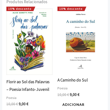
Produtos Relacionados
10% desconto
10% desconto
O
O
O
O
preço
preço
preço
preço
original
atual
original
atual
era:
é:
era:
é:
10,00 €.
9,00 €.
10,00 €.
9,00 €.
A Caminho do Sul
Florir ao Sol das Palavras
Poesia
– Poesia Infanto-Juvenil
10,00
€
9,00
€
Poesia
10,00
€
9,00
€
ADICIONAR