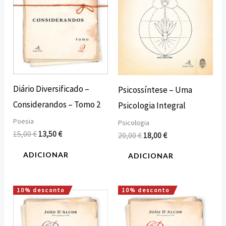
Diário Diversificado –
Psicossíntese – Uma
Considerandos – Tomo 2
Psicologia Integral
Poesia
Psicologia
15,00
€
13,50
€
20,00
€
18,00
€
ADICIONAR
ADICIONAR
10% desconto
10% desconto
O
O
O
O
preço
preço
preço
preço
original
atual
original
atual
era:
é:
era:
é: