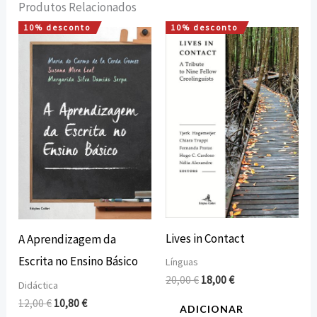
Produtos Relacionados
10% desconto
10% desconto
O
O
O
O
preço
preço
preço
preço
original
atual
original
atual
era:
é:
era:
é:
12,00 €.
10,80 €.
20,00 €.
18,00 €.
Lives in Contact
A Aprendizagem da
Escrita no Ensino Básico
Línguas
20,00
€
18,00
€
Didáctica
12,00
€
10,80
€
ADICIONAR