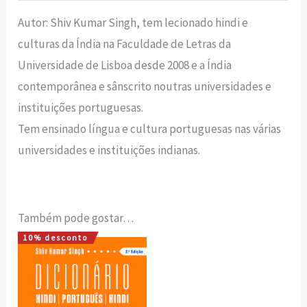
Autor: Shiv Kumar Singh, tem lecionado hindi e
culturas da Índia na Faculdade de Letras da
Universidade de Lisboa desde 2008 e a Índia
contemporânea e sânscrito noutras universidades e
instituições portuguesas.
Tem ensinado língua e cultura portuguesas nas várias
universidades e instituições indianas.
Também pode gostar…
10% desconto
O
O
preço
preço
original
atual
era:
é:
15,00 €.
13,50 €.