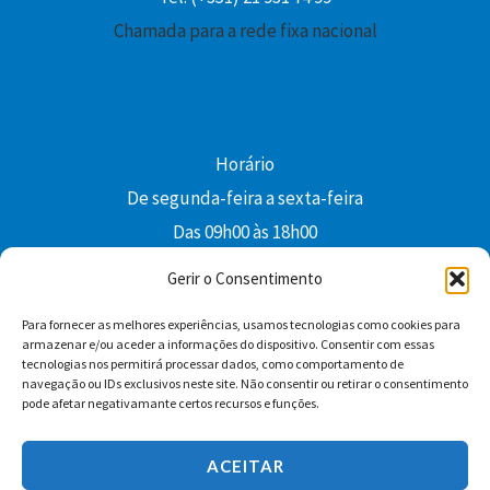
Chamada para a rede fixa nacional
Horário
De segunda-feira a sexta-feira
Das 09h00 às 18h00
colibri@edi-colibri.pt
Gerir o Consentimento
Para fornecer as melhores experiências, usamos tecnologias como cookies para
Facebook
YouTube
Instagram
Whatsapp
armazenar e/ou aceder a informações do dispositivo. Consentir com essas
tecnologias nos permitirá processar dados, como comportamento de
Condições Gerais de Venda
navegação ou IDs exclusivos neste site. Não consentir ou retirar o consentimento
pode afetar negativamante certos recursos e funções.
ACEITAR