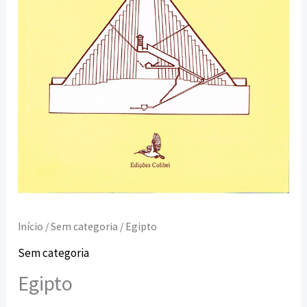
Início
/
Sem categoria
/ Egipto
Sem categoria
Egipto