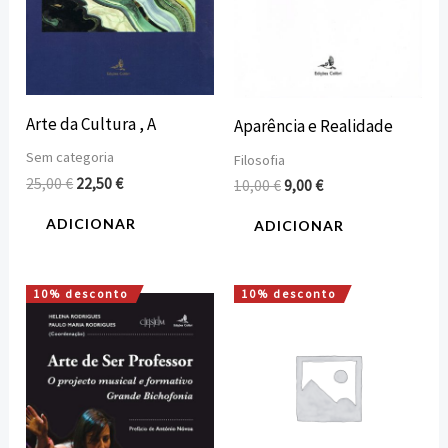
Arte da Cultura , A
Aparência e Realidade
Sem categoria
Filosofia
25,00
€
22,50
€
10,00
€
9,00
€
ADICIONAR
ADICIONAR
10% desconto
10% desconto
O
O
O
O
preço
preço
preço
preço
original
atual
original
atual
era:
é:
era:
é:
15,00 €.
13,50 €.
6,30 €.
5,67 €.