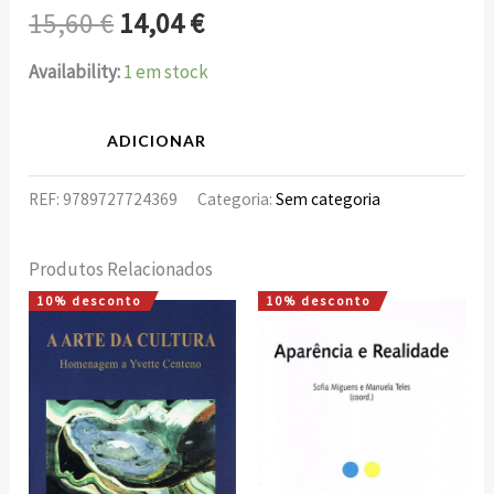
15,60
€
14,04
€
Availability:
1 em stock
ADICIONAR
REF:
9789727724369
Categoria:
Sem categoria
Produtos Relacionados
10% desconto
10% desconto
O
O
O
O
preço
preço
preço
preço
original
atual
original
atual
era:
é:
era:
é:
25,00 €.
22,50 €.
10,00 €.
9,00 €.