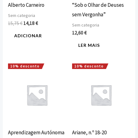
Alberto Carneiro
“Sob o Olhar de Deuses
sem Vergonha”
Sem categoria
15,75
€
14,18
€
Sem categoria
12,60
€
ADICIONAR
LER MAIS
10% desconto
10% desconto
O
O
O
O
preço
preço
preço
preço
original
atual
original
atual
era:
é:
era:
é:
12,60 €.
11,34 €.
21,00 €.
18,90 €.
Aprendizagem Autónoma
Ariane, n.º 18‑20