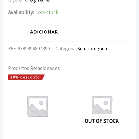
Availability:
1 em stock
ADICIONAR
REF:
9789896894399
Categoria:
Sem categoria
Produtos Relacionados
10% desconto
O
O
preço
preço
original
atual
era:
é:
15,75 €.
14,18 €.
OUT OF STOCK