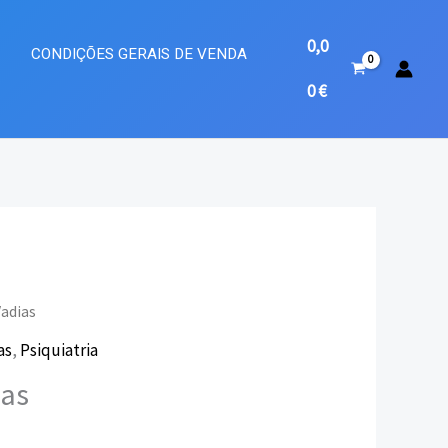
0,0
A
CONDIÇÕES GERAIS DE VENDA
0
€
Vadias
as
,
Psiquiatria
eço
ias
ual