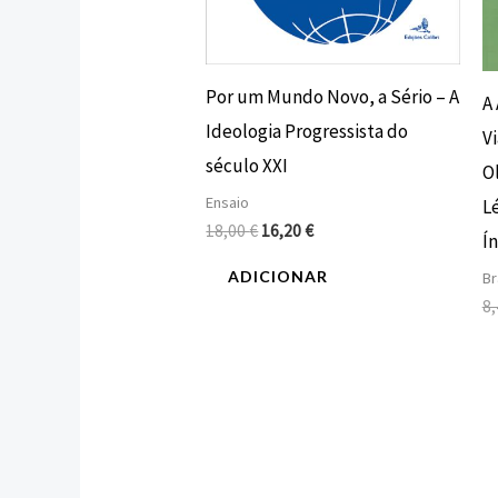
Por um Mundo Novo, a Sério – A
A 
Ideologia Progressista do
V
século XXI
O
Ensaio
L
18,00
€
16,20
€
Ín
ADICIONAR
Br
8