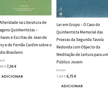
Alteridade na Literatura de
Ler em Grupo – O Caso do
iagens Quinhentistas –
Quinhentista Memorial das
lhares e Escritas de Jean de
Proezas da Segunda Tavola
éry e de Fernão Cardim sobre o
Redonda com Objecto da
dio Brasileiro
Meditação de Leitura para u
asil
Público Jovem
,40
€
7,56
€
Ensaio
7,50
€
6,75
€
ADICIONAR
ADICIONAR