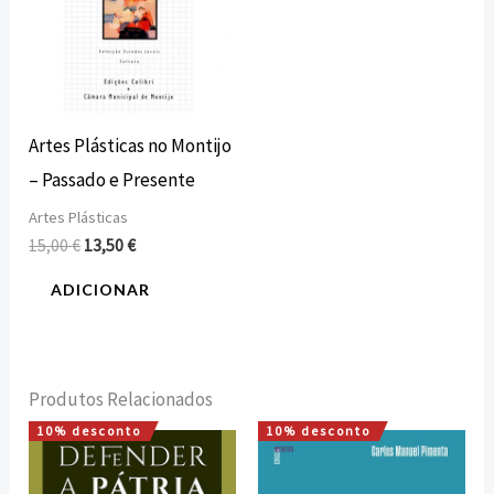
Artes Plásticas no Montijo
– Passado e Presente
Artes Plásticas
15,00
€
13,50
€
ADICIONAR
Produtos Relacionados
10% desconto
10% desconto
O
O
O
O
preço
preço
preço
preço
original
atual
original
atual