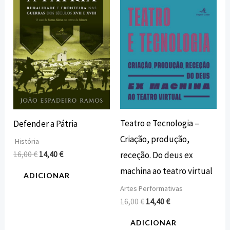
era:
é:
era:
é:
16,00 €.
14,40 €.
16,00 €.
14,40 €.
Teatro e Tecnologia –
Defender a Pátria
Criação, produção,
História
16,00
€
14,40
€
receção. Do deus ex
machina ao teatro virtual
ADICIONAR
Artes Performativas
16,00
€
14,40
€
ADICIONAR