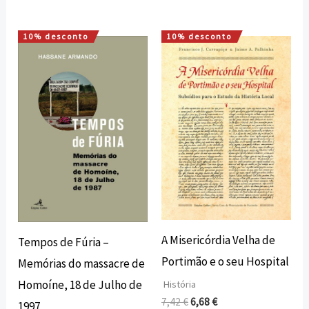
10% desconto
10% desconto
O
O
O
O
preço
preço
preço
preço
original
atual
original
atual
era:
é:
era:
é:
12,00 €.
10,80 €.
7,42 €.
6,68 €.
A Misericórdia Velha de
Tempos de Fúria –
Portimão e o seu Hospital
Memórias do massacre de
Homoíne, 18 de Julho de
História
7,42
€
6,68
€
1997