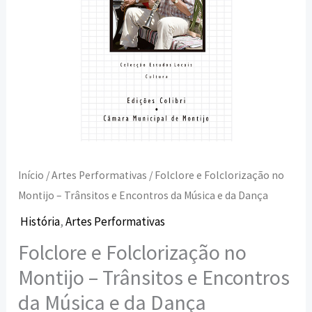
Encontros
da
Música
e
da
Dança
Início
/
Artes Performativas
/ Folclore e Folclorização no
Montijo – Trânsitos e Encontros da Música e da Dança
História
,
Artes Performativas
Folclore e Folclorização no
Montijo – Trânsitos e Encontros
da Música e da Dança