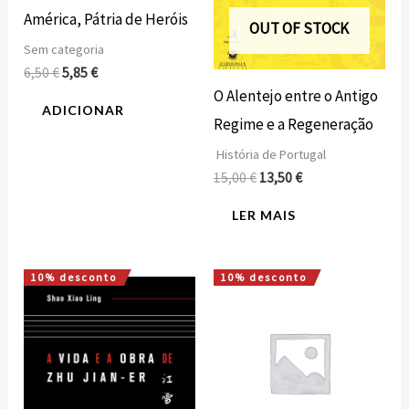
América, Pátria de Heróis
OUT OF STOCK
Sem categoria
6,50
€
5,85
€
O Alentejo entre o Antigo
ADICIONAR
Regime e a Regeneração
História de Portugal
15,00
€
13,50
€
LER MAIS
10% desconto
10% desconto
O
O
O
O
preço
preço
preço
preço
original
atual
original
atual
era:
é:
era:
é:
16,00 €.
14,40 €.
19,95 €.
17,96 €.