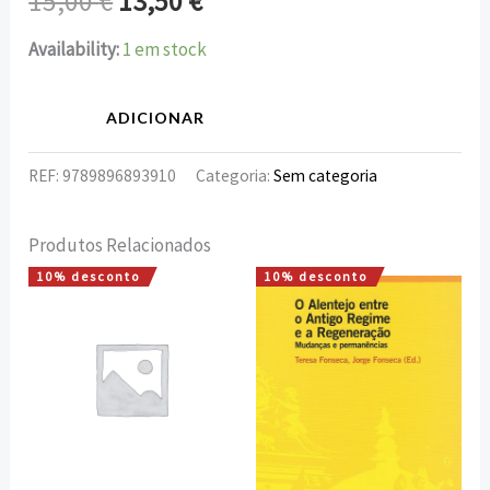
15,00
€
13,50
€
Availability:
1 em stock
ADICIONAR
REF:
9789896893910
Categoria:
Sem categoria
Produtos Relacionados
10% desconto
10% desconto
O
O
O
O
preço
preço
preço
preço
original
atual
original
atual
era:
é:
era:
é:
6,50 €.
5,85 €.
15,00 €.
13,50 €.