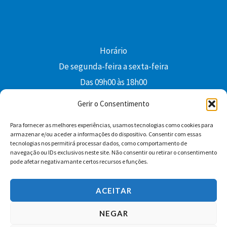
Horário
De segunda-feira a sexta-feira
Das 09h00 às 18h00
colibri@edi-colibri.pt
Gerir o Consentimento
Para fornecer as melhores experiências, usamos tecnologias como cookies para
Facebook
YouTube
Instagram
Whatsapp
armazenar e/ou aceder a informações do dispositivo. Consentir com essas
tecnologias nos permitirá processar dados, como comportamento de
Condições Gerais de Venda
navegação ou IDs exclusivos neste site. Não consentir ou retirar o consentimento
pode afetar negativamante certos recursos e funções.
ACEITAR
NEGAR