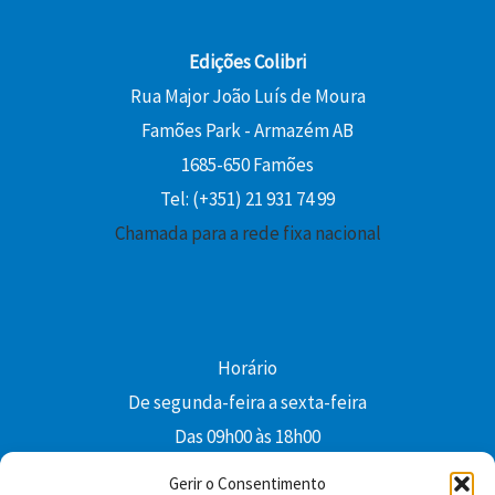
Edições Colibri
Rua Major João Luís de Moura
Famões Park - Armazém AB
1685-650 Famões
Tel: (+351) 21 931 74 99
Chamada para a rede fixa nacional
Horário
De segunda-feira a sexta-feira
Das 09h00 às 18h00
colibri@edi-colibri.pt
Gerir o Consentimento