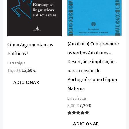
(Auxiliar a) Compreender
Como Argumentam os
os Verbos Auxiliares –
Políticos?
Descrição e implicações
Estratégia
para o ensino do
15,00
€
13,50
€
Português como Língua
ADICIONAR
Materna
Linguística
8,00
€
7,20
€
Avaliação
5.00
ADICIONAR
de 5