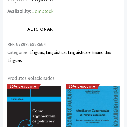
Availability:
1 em stock
ADICIONAR
REF:
9789896898694
Categorias:
Línguas
,
Linguística
,
Linguística e Ensino das
Línguas
Produtos Relacionados
10% desconto
10% desconto
O
O
O
O
preço
preço
preço
preço
original
atual
original
atual
era:
é:
era:
é:
15,00 €.
13,50 €.
8,00 €.
7,20 €.