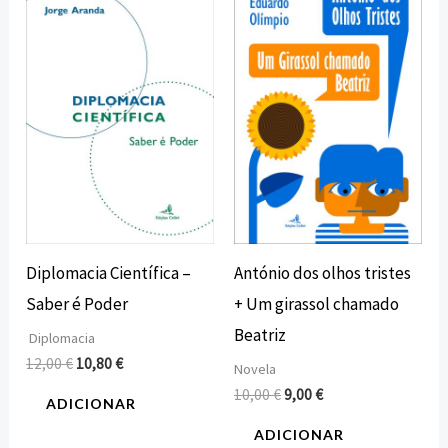
preço
preço
preço
preço
original
atual
original
atual
era:
é:
era:
é:
12,00 €.
10,80 €.
10,00 €.
9,00 €.
Diplomacia Científica –
António dos olhos tristes
Saber é Poder
+ Um girassol chamado
Beatriz
Diplomacia
12,00
€
10,80
€
Novela
10,00
€
9,00
€
ADICIONAR
ADICIONAR