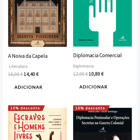
Diplomacia Comercial
A Noiva da Capela
Diplomacia
Literatura
12,00
€
10,80
€
16,00
€
14,40
€
ADICIONAR
ADICIONAR
10% desconto
10% desconto
O
O
O
O
preço
preço
preço
preço
original
atual
original
atual
era:
é:
era:
é:
16,00 €.
14,40 €.
22,00 €.
19,80 €.