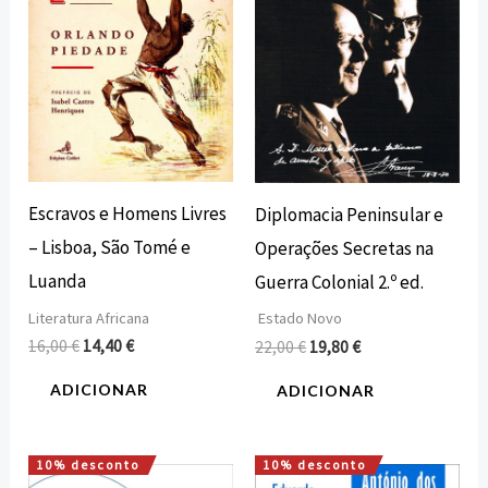
Escravos e Homens Livres
Diplomacia Peninsular e
– Lisboa, São Tomé e
Operações Secretas na
Luanda
Guerra Colonial 2.º ed.
Literatura Africana
Estado Novo
16,00
€
14,40
€
22,00
€
19,80
€
ADICIONAR
ADICIONAR
10% desconto
10% desconto
O
O
O
O