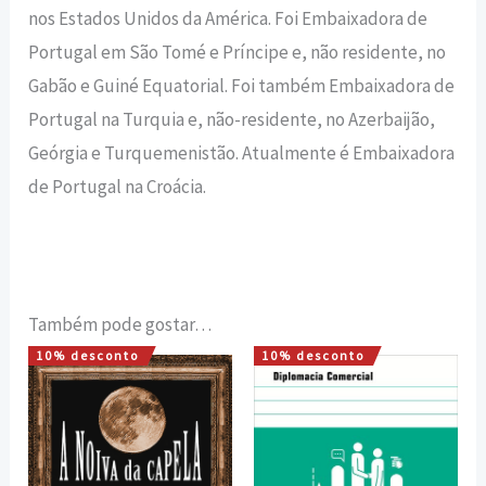
nos Estados Unidos da América. Foi Embaixadora de
Portugal em São Tomé e Príncipe e, não residente, no
Gabão e Guiné Equatorial. Foi também Embaixadora de
Portugal na Turquia e, não-residente, no Azerbaijão,
Geórgia e Turquemenistão. Atualmente é Embaixadora
de Portugal na Croácia.
Também pode gostar…
10% desconto
10% desconto
O
O
O
O
preço
preço
preço
preço
original
atual
original
atual
era:
é:
era:
é:
16,00 €.
14,40 €.
12,00 €.
10,80 €.