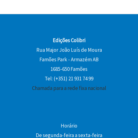
Edições Colibri
Rua Major João Luís de Moura
Famões Park - Armazém AB
1685-650 Famões
Tel: (+351) 21 931 74 99
Chamada para a rede fixa nacional
Horário
De segunda-feira a sexta-feira