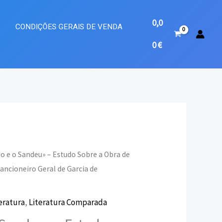
0,0
A
CONDIÇÕES GERAIS DE VENDA
0
€
o e o Sandeu» – Estudo Sobre a Obra de
“Cancioneiro Geral de Garcia de
eço
eratura
,
Literatura Comparada
ual