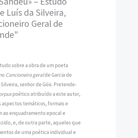
 Sandeu» – Estudo
 Luís da Silveira,
,80 €.
ioneiro Geral de
ende”
tudo sobre a obra de um poeta
 no
Cancioneiro geral
de Garcia de
 Silveira, senhor de Góis. Pretende-
orpus
poético atribuído a este autor,
s aspectos temáticos, formais e
lam ao enquadramento epocal e
zido, e, de outra parte, aqueles que
ntos de uma poética individual e