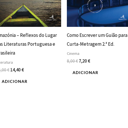
mazónia – Reflexos do Lugar
Como Escrever um Guião para
as Literaturas Portuguesa e
Curta-Metragem 2.ª Ed.
asileira
Cinema
8,00
€
7,20
€
teratura
6,00
€
14,40
€
ADICIONAR
ADICIONAR