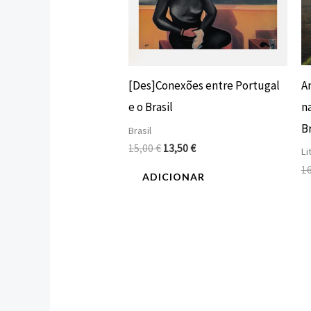
A
[Des]Conexões entre Portugal
n
e o Brasil
Br
Brasil
15,00
€
13,50
€
Li
1
ADICIONAR