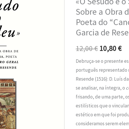
«O Sesudo e o
era:
é:
o
Sobre a Obra de
Sandeu»
12,00 €.
10
Poeta do “Canc
-
Garcia de Res
Estudo
Sobre
12,00
€
10,80
€
a
Obra
Debruça-se o presente es
de
português representado
Luís
Resende (1516): D. Luís da
da
se analisar, na íntegra, o
c
Silveira,
frisando, de uma parte, o
Poeta
estilísticos que o vincu
do
estético em que foi produ
“Cancioneiro
consideramos serem eleme