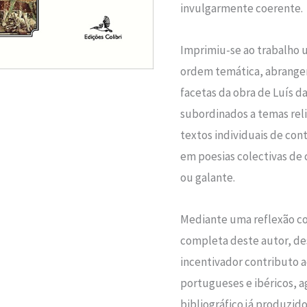
Geral
invulgarmente coerente.
de
Garcia
Imprimiu-se ao trabalho 
de
ordem temática, abrangen
Resende”
facetas da obra de Luís da 
subordinados a temas relig
textos individuais de con
em poesias colectivas de c
ou galante.
Mediante uma reflexão co
completa deste autor, d
incentivador contributo a
portugueses e ibéricos, 
bibliográfico já produzid