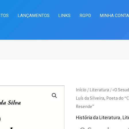
CTOS
LANÇAMENTOS
LINKS
RGPD
MINHA CONT
Quantidade
Início
/
Literatura
/ «O Sesud
O
O
de
Luís da Silveira, Poeta do 
preço
pr
Resende”
«O
Sesudo
História da Literatura
,
Lit
original
at
e