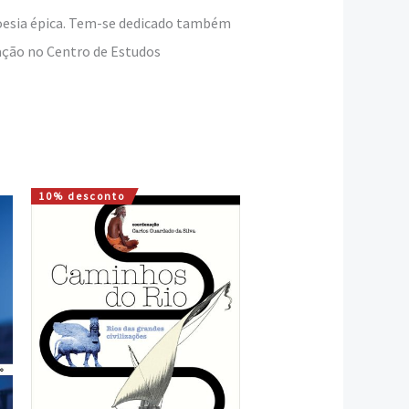
 poesia épica. Tem-se dedicado também
ração no Centro de Estudos
10% desconto
O
O
preço
preço
original
atual
era:
é:
18,00 €.
16,20 €.