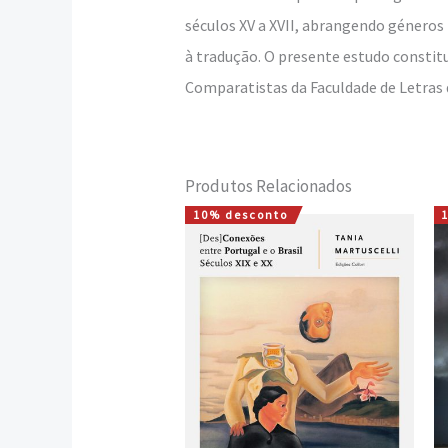
séculos XV a XVII, abrangendo géneros
à tradução. O presente estudo constit
Comparatistas da Faculdade de Letras 
Produtos Relacionados
10% desconto
O
O
preço
preço
original
atual
era:
é:
15,00 €.
13,50 €.