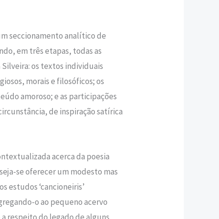
um seccionamento analítico de
do, em três etapas, todas as
Silveira: os textos individuais
iosos, morais e filosóficos; os
teúdo amoroso; e as participações
ircunstância, de inspiração satírica
ntextualizada acerca da poesia
eseja-se oferecer um modesto mas
os estudos ‘cancioneiris’
agregando-o ao pequeno acervo
o a respeito do legado de alguns