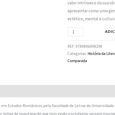
valor intrínseco da sua o
apresentar como uma gen
estético, mental e cultur
ADI
REF:
9789896898298
Categorias:
História da Liter
Comparada
e em Estudos Românicos pela Faculdade de Letras da Universidade
s linhas de investigação que tem vindo a privilegiar versam morme