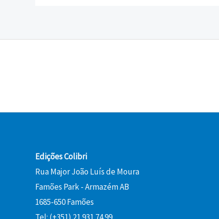
Edições Colibri
Rua Major João Luís de Moura
Famões Park - Armazém AB
1685-650 Famões
Tel: (+351) 21 931 74 99