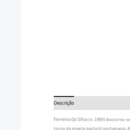
Descrição
Informação adicional
Ferreira da Silva
(n. 1989) doutorou-s
torno da novela pastoril portuguesa. A