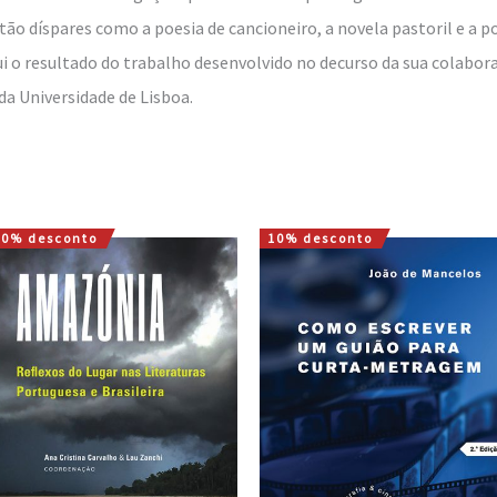
 tão díspares como a poesia de cancioneiro, a novela pastoril e a
ui o resultado do trabalho desenvolvido no decurso da sua colabo
da Universidade de Lisboa.
10% desconto
10% desconto
O
O
O
O
preço
preço
preço
preço
original
atual
original
atual
era:
é:
era:
é:
16,00 €.
14,40 €.
8,00 €.
7,20 €.