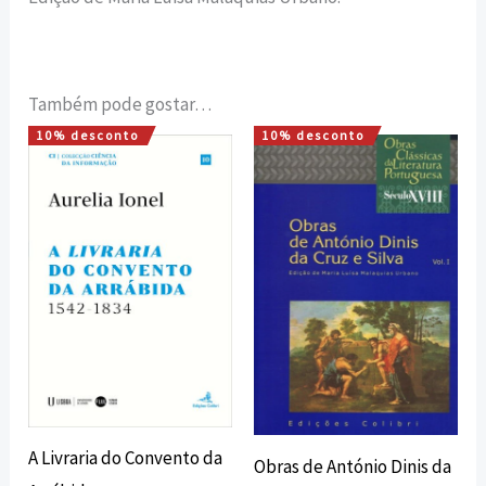
Também pode gostar…
10% desconto
10% desconto
O
O
O
O
preço
preço
preço
preço
original
atual
original
atual
era:
é:
era:
é:
15,00 €.
13,50 €.
23,00 €.
20,70 €.
A Livraria do Convento da
Obras de António Dinis da