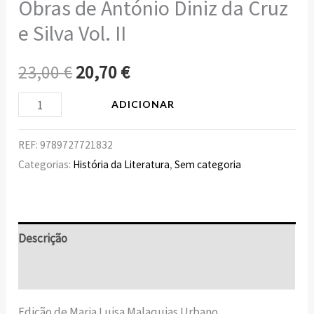
Obras de António Diniz da Cruz
e Silva Vol. II
23,00
€
20,70
€
ADICIONAR
REF:
9789727721832
Categorias:
História da Literatura
,
Sem categoria
Descrição
Informação adicional
Edição de Maria Luisa Malaquias Urbano.