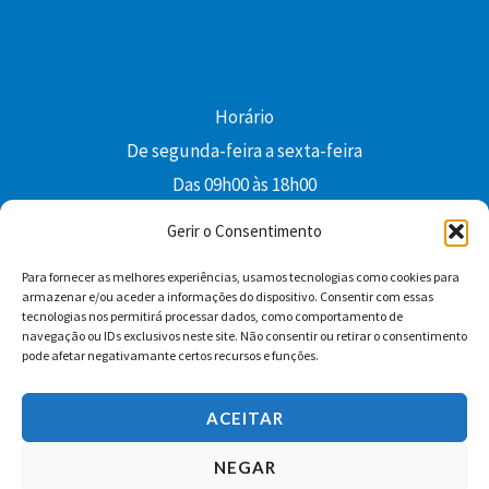
Horário
De segunda-feira a sexta-feira
Das 09h00 às 18h00
colibri@edi-colibri.pt
Gerir o Consentimento
Para fornecer as melhores experiências, usamos tecnologias como cookies para
Facebook
YouTube
Instagram
Whatsapp
armazenar e/ou aceder a informações do dispositivo. Consentir com essas
tecnologias nos permitirá processar dados, como comportamento de
Condições Gerais de Venda
navegação ou IDs exclusivos neste site. Não consentir ou retirar o consentimento
pode afetar negativamante certos recursos e funções.
ACEITAR
NEGAR