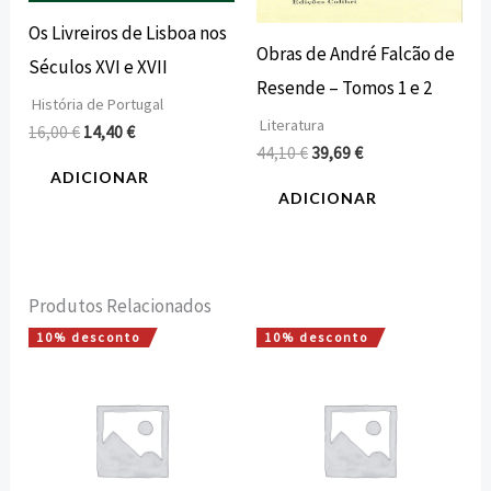
Os Livreiros de Lisboa nos
Obras de André Falcão de
Séculos XVI e XVII
Resende – Tomos 1 e 2
História de Portugal
Literatura
16,00
€
14,40
€
44,10
€
39,69
€
ADICIONAR
ADICIONAR
Produtos Relacionados
10% desconto
10% desconto
O
O
O
O
preço
preço
preço
preço
original
atual
original
atual
era:
é:
era:
é:
7,50 €.
6,75 €.
5,00 €.
4,50 €.