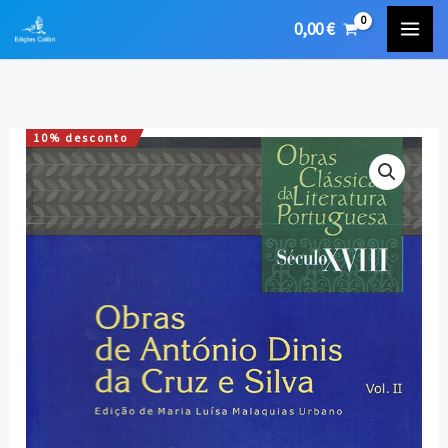
Skip
0,00
€
to
content
10% desconto
Quantidade
O
O
de
preço
preço
Obras
de
original
atual
António
era:
é:
Diniz
da
23,00 €.
20,70 €.
Cruz
e
Silva