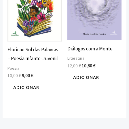
Diálogos com a Mente
Florir ao Sol das Palavras
– Poesia Infanto-Juvenil
Literatura
12,00
€
10,80
€
Poesia
10,00
€
9,00
€
ADICIONAR
ADICIONAR