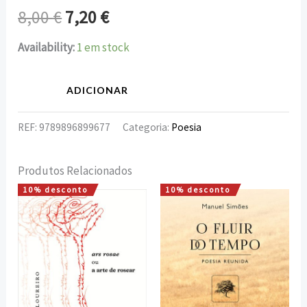
8,00
€
7,20
€
Availability:
1 em stock
ADICIONAR
REF:
9789896899677
Categoria:
Poesia
Produtos Relacionados
10% desconto
10% desconto
O
O
O
O
preço
preço
preço
preço
original
atual
original
atual
era:
é:
era:
é:
12,00 €.
10,80 €.
15,00 €.
13,50 €.