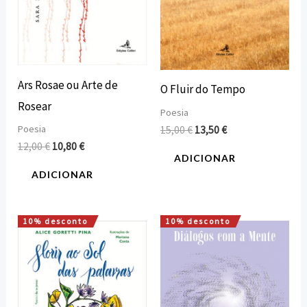
Ars Rosae ou Arte de
O Fluir do Tempo
Rosear
Poesia
Poesia
15,00
€
13,50
€
12,00
€
10,80
€
ADICIONAR
ADICIONAR
10% desconto
10% desconto
O
O
O
O
preço
preço
preço
preço
original
atual
original
atual
era:
é:
era:
é:
10,00 €.
9,00 €.
12,00 €.
10,80 €.