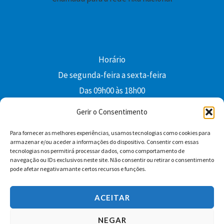
Horário
De segunda-feira a sexta-feira
Das 09h00 às 18h00
colibri@edi-colibri.pt
Gerir o Consentimento
Para fornecer as melhores experiências, usamos tecnologias como cookies para
Facebook
YouTube
Instagram
Whatsapp
armazenar e/ou aceder a informações do dispositivo. Consentir com essas
tecnologias nos permitirá processar dados, como comportamento de
Condições Gerais de Venda
navegação ou IDs exclusivos neste site. Não consentir ou retirar o consentimento
pode afetar negativamante certos recursos e funções.
ACEITAR
NEGAR