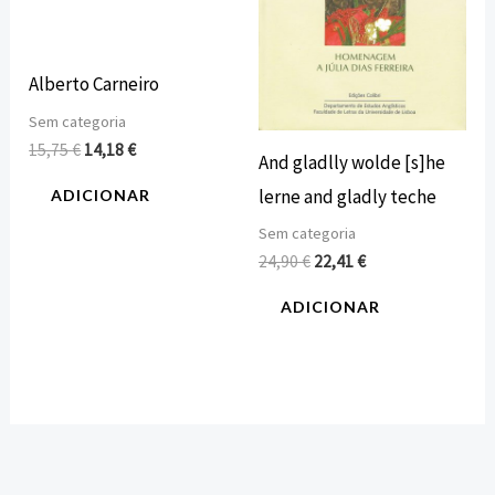
Alberto Carneiro
Sem categoria
15,75
€
14,18
€
And gladlly wolde [s]he
lerne and gladly teche
ADICIONAR
Sem categoria
24,90
€
22,41
€
ADICIONAR