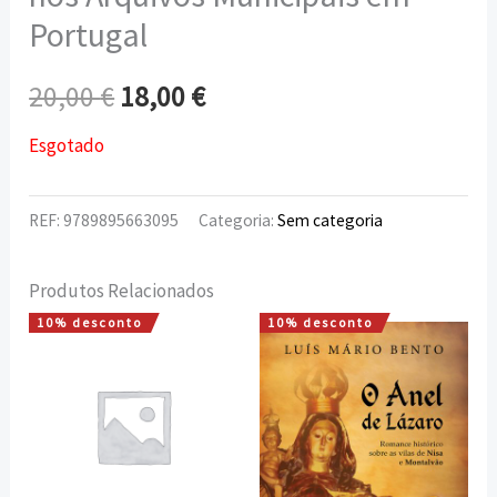
Portugal
20,00
€
18,00
€
Esgotado
REF:
9789895663095
Categoria:
Sem categoria
Produtos Relacionados
10% desconto
10% desconto
O
O
O
O
preço
preço
preço
preço
original
atual
original
atual
era:
é:
era:
é:
6,30 €.
5,67 €.
10,00 €.
9,00 €.