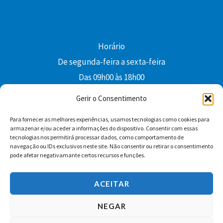
Horário
De segunda-feira a sexta-feira
Das 09h00 às 18h00
colibri@edi-colibri.pt
Gerir o Consentimento
Para fornecer as melhores experiências, usamos tecnologias como cookies para
Facebook
YouTube
Instagram
Whatsapp
armazenar e/ou aceder a informações do dispositivo. Consentir com essas
tecnologias nos permitirá processar dados, como comportamento de
Condições Gerais de Venda
navegação ou IDs exclusivos neste site. Não consentir ou retirar o consentimento
pode afetar negativamante certos recursos e funções.
ACEITAR
NEGAR