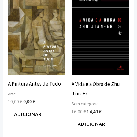
preço
preço
preço
preço
original
atual
original
atual
era:
é:
era:
é:
10,00 €.
9,00 €.
16,00 €.
14,40 €.
A Pintura Antes de Tudo
A Vida e a Obra de Zhu
Jian-Er
Arte
10,00
€
9,00
€
Sem categoria
16,00
€
14,40
€
ADICIONAR
ADICIONAR