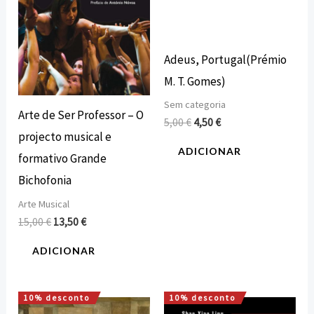
Adeus, Portugal(Prémio
M. T. Gomes)
Sem categoria
Arte de Ser Professor – O
5,00
€
4,50
€
projecto musical e
ADICIONAR
formativo Grande
Bichofonia
Arte Musical
15,00
€
13,50
€
ADICIONAR
10% desconto
10% desconto
O
O
O
O