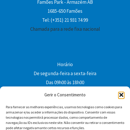
Famões Park - Armazém AB
1685-650 Famões
Tel: (+351) 21 931 74 99
Chamada para a rede fixa nacional
Horário
De segunda-feira a sexta-feira
Das 09h00 às 18h00
colibri@edi-colibri.pt
Gerir o Consentimento
Para fornecer as melhores experiências, usamos tecnologias como cookies para
Facebook
YouTube
Instagram
Whatsapp
armazenar e/ou aceder a informações do dispositivo. Consentir com essas
tecnologias nos permitirá processar dados, como comportamento de
Condições Gerais de Venda
navegação ou IDs exclusivos neste site. Não consentir ou retirar o consentimento
pode afetar negativamante certos recursos e funções.