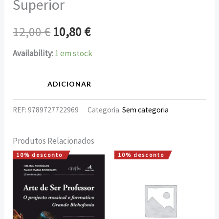
Superior
12,00
€
10,80
€
Availability:
1 em stock
ADICIONAR
REF:
9789727722969
Categoria:
Sem categoria
Produtos Relacionados
10% desconto
10% desconto
O
O
O
O
preço
preço
preço
preço
original
atual
original
atual
era:
é:
era:
é:
15,00 €.
13,50 €.
5,00 €.
4,50 €.