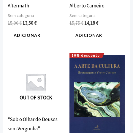
Aftermath
Alberto Carneiro
Sem categoria
Sem categoria
15,00
€
13,50
€
15,75
€
14,18
€
ADICIONAR
ADICIONAR
10% desconto
O
O
preço
preço
original
atual
era:
é:
25,00 €.
22,50 €.
OUT OF STOCK
“Sob o Olhar de Deuses
sem Vergonha”