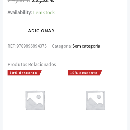
Availability:
1 em stock
ADICIONAR
REF:
9789896894375
Categoria:
Sem categoria
Produtos Relacionados
10% desconto
10% desconto
O
O
O
O
preço
preço
preço
preço
original
atual
original
atual
era:
é:
era:
é:
15,00 €.
13,50 €.
15,75 €.
14,18 €.