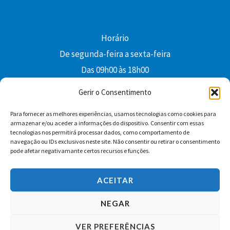
Horário
De segunda-feira a sexta-feira
Das 09h00 às 18h00
colibri@edi-colibri.pt
Gerir o Consentimento
Para fornecer as melhores experiências, usamos tecnologias como cookies para
Facebook
YouTube
Instagram
Whatsapp
armazenar e/ou aceder a informações do dispositivo. Consentir com essas
tecnologias nos permitirá processar dados, como comportamento de
Condições Gerais de Venda
navegação ou IDs exclusivos neste site. Não consentir ou retirar o consentimento
pode afetar negativamante certos recursos e funções.
ACEITAR
NEGAR
VER PREFERÊNCIAS
Copyright © 2026 Edições Colibri