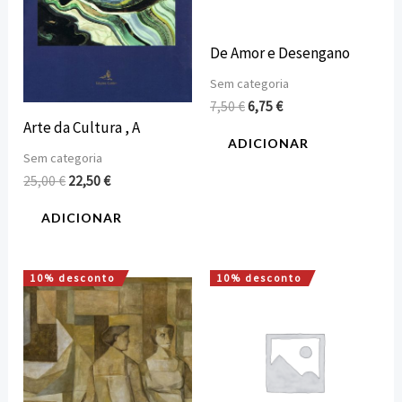
De Amor e Desengano
Sem categoria
7,50
€
6,75
€
Arte da Cultura , A
ADICIONAR
Sem categoria
25,00
€
22,50
€
ADICIONAR
10% desconto
10% desconto
O
O
O
O
preço
preço
preço
preço
original
atual
original
atual
era:
é:
era:
é:
10,00 €.
9,00 €.
6,50 €.
5,85 €.