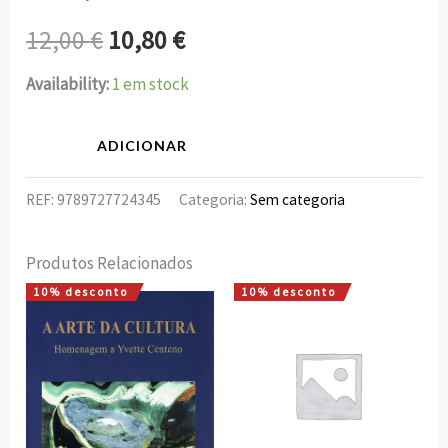
12,00
€
10,80
€
Availability:
1 em stock
ADICIONAR
REF:
9789727724345
Categoria:
Sem categoria
Produtos Relacionados
10% desconto
10% desconto
O
O
O
O
preço
preço
preço
preço
original
atual
original
atual
era:
é:
era:
é:
25,00 €.
22,50 €.
7,50 €.
6,75 €.