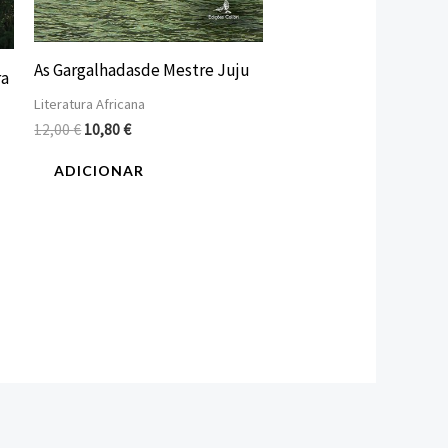
As Gargalhadasde Mestre Juju
ra
Literatura Africana
12,00
€
10,80
€
ADICIONAR