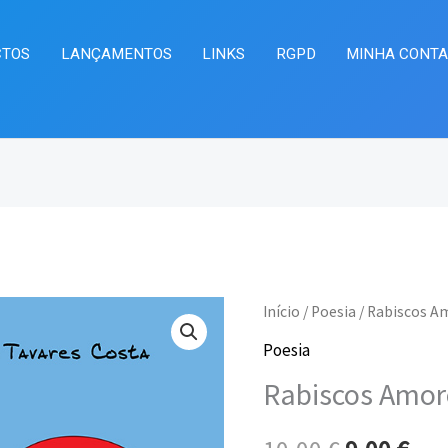
CTOS
LANÇAMENTOS
LINKS
RGPD
MINHA CONT
Quantidade
Início
/
Poesia
/ Rabiscos A
O
O
de
Poesia
preço
pre
Rabiscos
Rabiscos Amor
Amorosos
original
atu