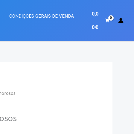
0,0
A
CONDIÇÕES GERAIS DE VENDA
0
€
morosos
ço
osos
al