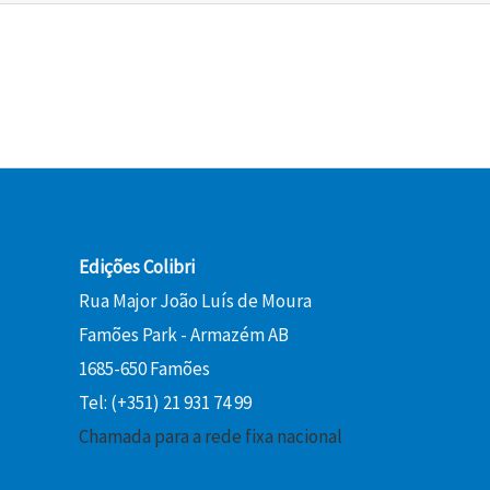
Edições Colibri
Rua Major João Luís de Moura
Famões Park - Armazém AB
1685-650 Famões
Tel: (+351) 21 931 74 99
Chamada para a rede fixa nacional