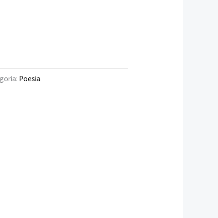
0 €.
goria:
Poesia