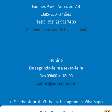
€
,
.
Famões Park - Armazém AB
.
0
1685-650 Famões
0
Tel: (+351) 21 931 74 99
€
Chamada para a rede fixa nacional
.
Horário
De segunda-feira a sexta-feira
Das 09h00 às 18h00
colibri@edi-colibri.pt
Facebook
YouTube
Instagram
Whatsapp
Condições Gerais de Venda