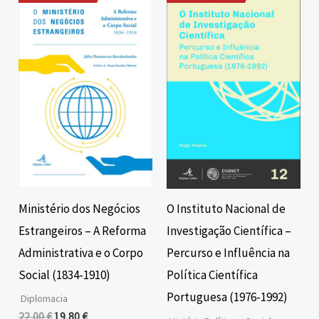
O
O
O
O
preço
preço
preço
preço
original
atual
original
atual
era:
é:
era:
é:
22,00 €.
19,80 €.
16,00 €.
14,40 €.
Ministério dos Negócios
O Instituto Nacional de
Estrangeiros – A Reforma
Investigação Científica –
Administrativa e o Corpo
Percurso e Influência na
Social (1834-1910)
Política Científica
Portuguesa (1976-1992)
Diplomacia
22,00
€
19,80
€