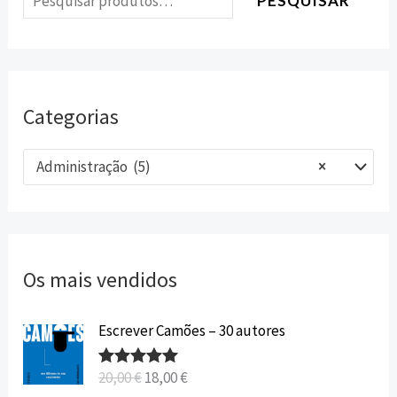
PESQUISAR
Categorias
Administração (5)
×
Os mais vendidos
O
O
Escrever Camões – 30 autores
p
p
r
r
20,00
€
18,00
€
Avaliação
e
e
5.00
de 5