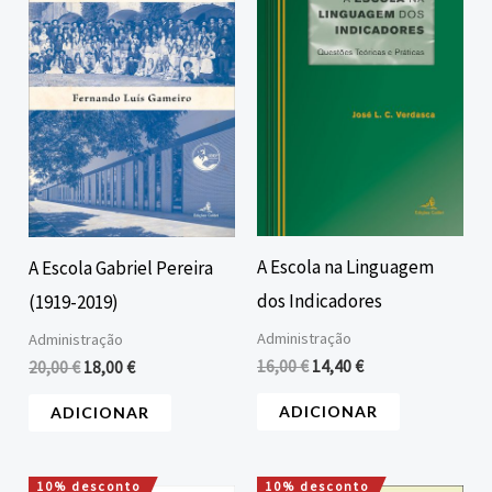
era:
é:
era:
é:
20,00 €.
18,00 €.
16,00 €.
14,40 €.
A Escola na Linguagem
A Escola Gabriel Pereira
dos Indicadores
(1919-2019)
Administração
Administração
16,00
€
14,40
€
20,00
€
18,00
€
ADICIONAR
ADICIONAR
10% desconto
10% desconto