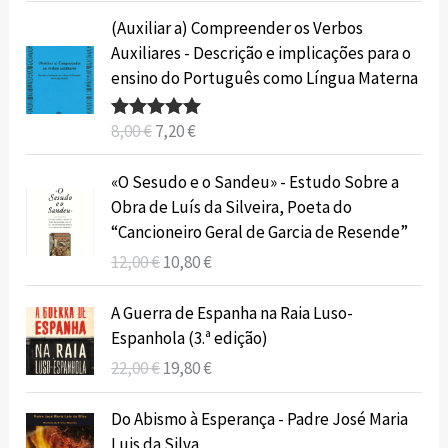
ç
ç
O
O
(Auxiliar a) Compreender os Verbos
o
o
p
p
Auxiliares - Descrição e implicações para o
o
a
r
r
ensino do Português como Língua Materna
r
t
e
e
i
u
ç
ç
8,00
€
7,20
€
Avaliação
g
a
o
o
5.00
de 5
i
l
o
a
O
O
«O Sesudo e o Sandeu» - Estudo Sobre a
n
é
r
t
p
p
Obra de Luís da Silveira, Poeta do
a
:
i
u
r
r
“Cancioneiro Geral de Garcia de Resende”
l
1
g
a
e
e
12,00
€
10,80
€
e
8
i
l
ç
ç
r
,
n
é
o
o
O
O
A Guerra de Espanha na Raia Luso-
a
0
a
:
o
a
p
p
Espanhola (3.ª edição)
:
0
l
7
r
t
r
r
2
e
,
22,00
€
19,80
€
i
u
e
e
0
€
r
2
g
a
ç
ç
O
O
,
.
a
0
Do Abismo à Esperança - Padre José Maria
i
l
o
o
p
p
0
:
Luis da Silva
n
é