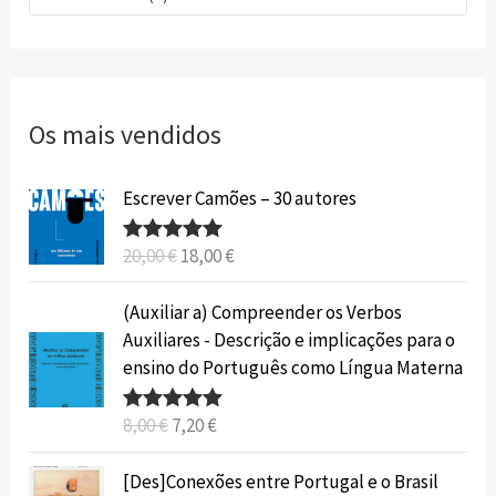
Os mais vendidos
O
O
Escrever Camões – 30 autores
p
p
r
r
20,00
€
18,00
€
Avaliação
e
e
5.00
de 5
ç
ç
O
O
(Auxiliar a) Compreender os Verbos
o
o
p
p
Auxiliares - Descrição e implicações para o
o
a
r
r
ensino do Português como Língua Materna
r
t
e
e
i
u
ç
ç
8,00
€
7,20
€
Avaliação
g
a
o
o
5.00
de 5
i
l
o
a
O
O
[Des]Conexões entre Portugal e o Brasil
n
é
r
t