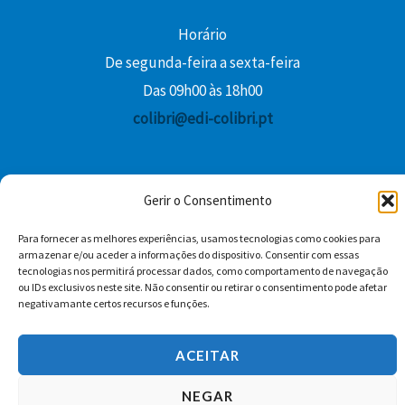
Horário
De segunda-feira a sexta-feira
Das 09h00 às 18h00
colibri@edi-colibri.pt
Facebook
YouTube
Instagram
Whatsapp
Gerir o Consentimento
Condições Gerais de Venda
Para fornecer as melhores experiências, usamos tecnologias como cookies para
armazenar e/ou aceder a informações do dispositivo. Consentir com essas
tecnologias nos permitirá processar dados, como comportamento de navegação
ou IDs exclusivos neste site. Não consentir ou retirar o consentimento pode afetar
negativamante certos recursos e funções.
ACEITAR
Copyright © 2026 Edições Colibri
NEGAR