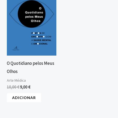
era:
é:
10,00 €.
9,00 €.
O Quotidiano pelos Meus
Olhos
Arte Médica
10,00
€
9,00
€
ADICIONAR