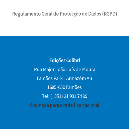
5
€
a
4
i
l
,
.
:
0
Regulamento Geral de Protecção de Dados (RGPD)
n
é
0
1
a
:
0
6
€
l
1
,
.
e
0
€
0
r
,
.
0
a
8
:
0
Edições Colibri
€
1
Rua Major João Luís de Moura
.
2
€
Famões Park - Armazém AB
,
.
0
1685-650 Famões
0
Tel: (+351) 21 931 74 99
Chamada para a rede fixa nacional
€
.