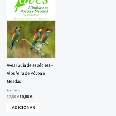
era:
é:
12,00 €.
10,80 €.
Aves (Guia de espécies) –
Albufeira de Póvoa e
Meadas
Alentejo
12,00
€
10,80
€
ADICIONAR