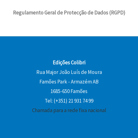
l
1
i
l
.
1
e
6
Regulamento Geral de Protecção de Dados (RGPD)
n
é
5
€
r
,
a
:
,
.
a
2
l
1
0
:
0
e
3
0
1
r
,
8
€
a
5
€
,
.
:
0
.
0
Edições Colibri
1
0
Rua Major João Luís de Moura
5
€
Famões Park - Armazém AB
,
.
€
0
1685-650 Famões
.
0
Tel: (+351) 21 931 74 99
Chamada para a rede fixa nacional
€
.