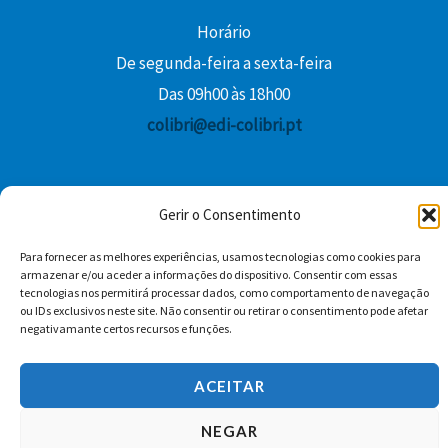
Horário
De segunda-feira a sexta-feira
Das 09h00 às 18h00
colibri@edi-colibri.pt
Facebook
YouTube
Instagram
Whatsapp
Gerir o Consentimento
Condições Gerais de Venda
Para fornecer as melhores experiências, usamos tecnologias como cookies para
armazenar e/ou aceder a informações do dispositivo. Consentir com essas
tecnologias nos permitirá processar dados, como comportamento de navegação
ou IDs exclusivos neste site. Não consentir ou retirar o consentimento pode afetar
negativamante certos recursos e funções.
ACEITAR
Copyright © 2026 Edições Colibri
NEGAR