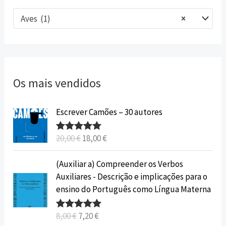
Aves (1)
×
Os mais vendidos
O
O
Escrever Camões – 30 autores
p
p
r
r
20,00
€
18,00
€
Avaliação
e
e
5.00
de 5
ç
ç
O
O
(Auxiliar a) Compreender os Verbos
o
o
p
p
Auxiliares - Descrição e implicações para o
o
a
r
r
ensino do Português como Língua Materna
r
t
e
e
i
u
ç
ç
8,00
€
7,20
€
Avaliação
g
a
o
o
5.00
de 5