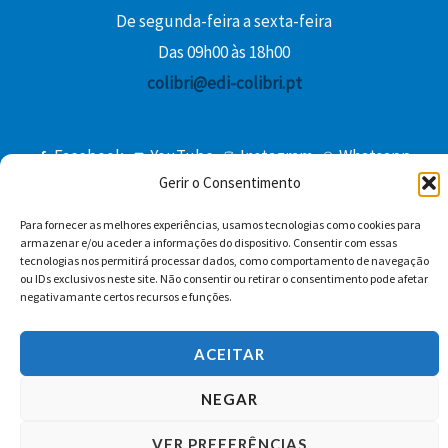
De segunda-feira a sexta-feira
Das 09h00 às 18h00
colibri@edi-colibri.pt
Facebook
YouTube
Instagram
Whatsapp
Gerir o Consentimento
Condições Gerais de Venda
Para fornecer as melhores experiências, usamos tecnologias como cookies para
armazenar e/ou aceder a informações do dispositivo. Consentir com essas
tecnologias nos permitirá processar dados, como comportamento de navegação
ou IDs exclusivos neste site. Não consentir ou retirar o consentimento pode afetar
negativamante certos recursos e funções.
ACEITAR
Copyright © 2026 Edições Colibri
NEGAR
VER PREFERÊNCIAS