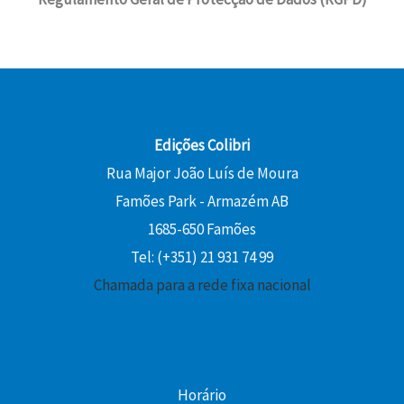
a
8
a
:
0
:
0
l
1
2
e
3
€
2
€
r
,
.
,
.
a
5
0
:
0
0
1
Edições Colibri
5
€
Rua Major João Luís de Moura
€
,
.
Famões Park - Armazém AB
.
0
1685-650 Famões
0
Tel: (+351) 21 931 74 99
€
Chamada para a rede fixa nacional
.
Horário