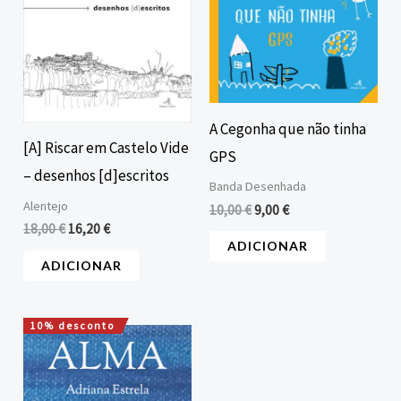
era:
é:
era:
é:
18,00 €.
16,20 €.
10,00 €.
9,00 €.
A Cegonha que não tinha
[A] Riscar em Castelo Vide
GPS
– desenhos [d]escritos
Banda Desenhada
Alentejo
10,00
€
9,00
€
18,00
€
16,20
€
ADICIONAR
ADICIONAR
10% desconto
O
O
preço
preço
original
atual
era:
é:
17,50 €.
15,75 €.