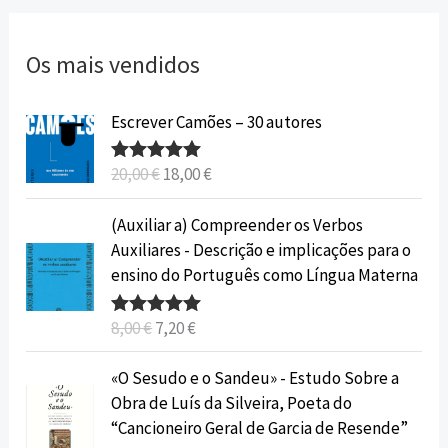
Os mais vendidos
O
O
Escrever Camões – 30 autores
p
p
r
r
20,00
€
18,00
€
Avaliação
e
e
5.00
de 5
ç
ç
O
O
(Auxiliar a) Compreender os Verbos
o
o
p
p
Auxiliares - Descrição e implicações para o
o
a
r
r
ensino do Português como Língua Materna
r
t
e
e
i
u
ç
ç
8,00
€
7,20
€
Avaliação
g
a
o
o
5.00
de 5
i
l
o
a
O
O
«O Sesudo e o Sandeu» - Estudo Sobre a
n
é
r
t
p
p
Obra de Luís da Silveira, Poeta do
a
:
i
u
r
r
“Cancioneiro Geral de Garcia de Resende”
l
1
g
a
e
e