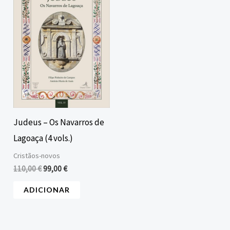
era:
é:
110,00 €.
99,00 €.
Judeus – Os Navarros de
Lagoaça (4 vols.)
Cristãos-novos
110,00
€
99,00
€
ADICIONAR