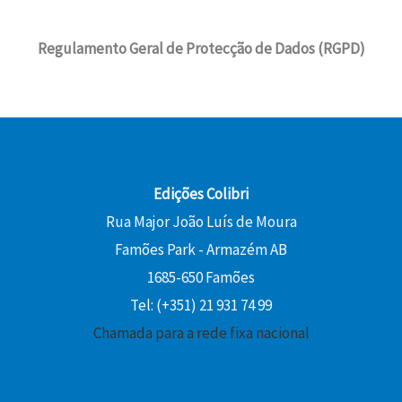
2
€
e
9
i
l
,
.
r
,
n
é
0
Regulamento Geral de Protecção de Dados (RGPD)
a
8
a
:
0
:
0
l
1
2
e
3
€
2
€
r
,
.
,
.
a
5
0
:
0
0
1
Edições Colibri
5
€
Rua Major João Luís de Moura
€
,
.
Famões Park - Armazém AB
.
0
1685-650 Famões
0
Tel: (+351) 21 931 74 99
€
Chamada para a rede fixa nacional
.