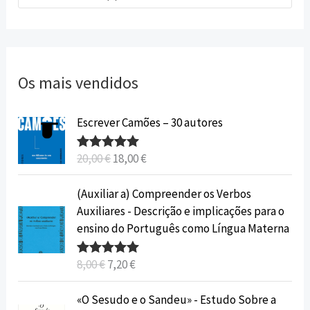
Os mais vendidos
O
O
Escrever Camões – 30 autores
p
p
r
r
20,00
€
18,00
€
Avaliação
e
e
5.00
de 5
ç
ç
O
O
(Auxiliar a) Compreender os Verbos
o
o
p
p
Auxiliares - Descrição e implicações para o
o
a
r
r
ensino do Português como Língua Materna
r
t
e
e
i
u
ç
ç
8,00
€
7,20
€
Avaliação
g
a
o
o
5.00
de 5
i
l
o
a
O
O
«O Sesudo e o Sandeu» - Estudo Sobre a
n
é
r
t
p
p