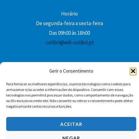
Horário
De segunda-feira a sexta-feira
Das 09h00 às 18h00
colibri@edi-colibri.pt
Facebook
YouTube
Instagram
Whatsapp
Gerir o Consentimento
Condições Gerais de Venda
Para fornecer as melhores experiências, usamos tecnologias como cookies para
armazenar e/ou aceder a informações do dispositivo. Consentir com essas
tecnologias nos permitirá processar dados, como comportamento de navegação
ou IDs exclusivos neste site. Não consentir ou retirar o consentimento pode afetar
negativamante certos recursos e funções.
ACEITAR
Copyright © 2026 Edições Colibri
NEGAR