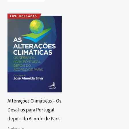
10% desconto
O
O
preço
preço
original
atual
era:
é:
12,00 €.
10,80 €.
Alterações Climáticas – Os
Desafios para Portugal
depois do Acordo de Paris
Ambiente