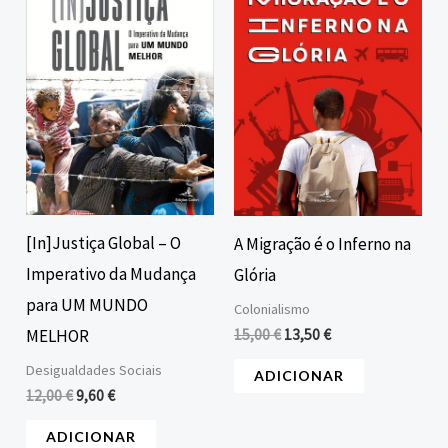
era:
é:
era:
é:
12,00 €.
9,60 €.
15,00 €.
13,50 €.
[In]Justiça Global – O
A Migração é o Inferno na
Imperativo da Mudança
Glória
para UM MUNDO
Colonialismo
15,00
€
13,50
€
MELHOR
Desigualdades Sociais
ADICIONAR
12,00
€
9,60
€
ADICIONAR