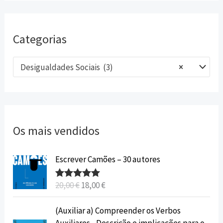
Categorias
Desigualdades Sociais (3)
×
Os mais vendidos
O
O
Escrever Camões – 30 autores
p
p
r
r
20,00
€
18,00
€
Avaliação
e
e
5.00
de 5
ç
ç
O
O
(Auxiliar a) Compreender os Verbos
o
o
p
p
Auxiliares - Descrição e implicações para o