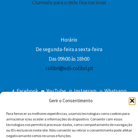
Chamada para a rede fixa nacional
€
.
Horário
De segunda-feira a sexta-feira
Das 09h00 às 18h00
colibri@edi-colibri.pt
Facebook
YouTube
Instagram
Whatsapp
Condições Gerais de Venda
Gerir o Consentimento
Para fornecer as melhores experiências, usamos tecnologias como cookies para
armazenar e/ou aceder a informações do dispositivo. Consentir com essas
tecnologias nos permitirá processar dados, como comportamento de navegação
ou IDs exclusivos neste site. Não consentir ou retirar o consentimento pode afetar
negativamante certos recursos e funções.