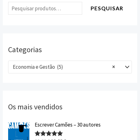
PESQUISAR
Categorias
Economia e Gestão (5)
×
Os mais vendidos
O
O
Escrever Camões – 30 autores
p
p
r
r