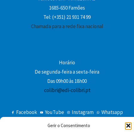
€
0
1685-650 Famões
.
0
Tel: (+351) 21 931 74 99
Chamada para a rede fixa nacional
€
.
Horário
De segunda-feira a sexta-feira
Das 09h00 às 18h00
colibri@edi-colibri.pt
Facebook
YouTube
Instagram
Whatsapp
Condições Gerais de Venda
Gerir o Consentimento