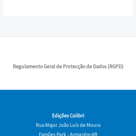
o
a
0
e
e
:
n
é
r
t
0
ç
ç
8
€
a
:
i
u
o
o
,
.
l
1
g
a
€
o
a
0
e
3
i
l
.
r
t
0
r
,
n
é
i
u
a
5
a
:
g
a
€
:
0
l
1
i
l
.
1
e
6
Regulamento Geral de Protecção de Dados (RGPD)
n
é
5
€
r
,
a
:
,
.
a
2
l
1
0
:
0
e
3
0
1
r
,
8
€
a
5
€
,
.
:
0
.
0
Edições Colibri
1
0
Rua Major João Luís de Moura
5
€
Famões Park - Armazém AB
,
.