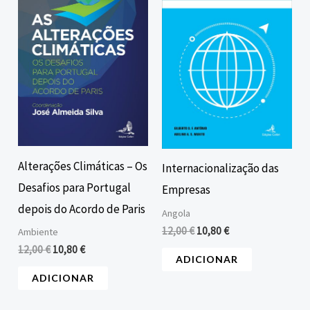
era:
é:
era:
é:
12,00 €.
10,80 €.
12,00 €.
10,80 €.
Alterações Climáticas – Os
Internacionalização das
Desafios para Portugal
Empresas
depois do Acordo de Paris
Angola
12,00
€
10,80
€
Ambiente
12,00
€
10,80
€
ADICIONAR
ADICIONAR