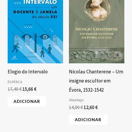
era:
é:
era:
é:
17,40 €.
15,66 €.
14,00 €.
12,60 €.
Elogio do Intervalo
Nicolau Chanterene – Um
insigne escultor em
Estética
17,40
€
15,66
€
Évora, 1532-1542
Alentejo
ADICIONAR
14,00
€
12,60
€
ADICIONAR