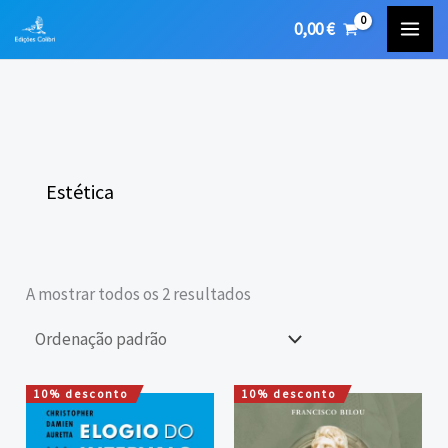
Skip
0,00
€
to
content
Estética
A mostrar todos os 2 resultados
10% desconto
10% desconto
O
O
O
O
preço
preço
preço
preço
original
atual
original
atual