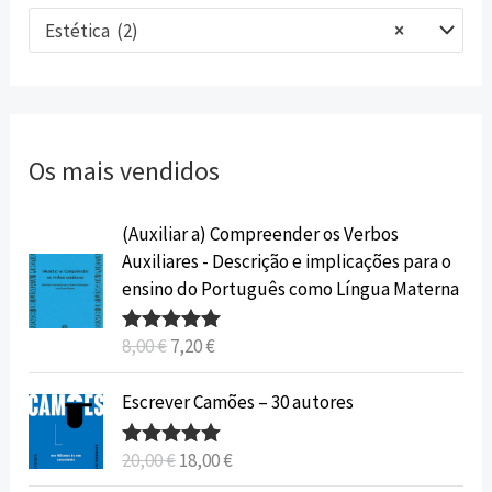
Estética (2)
×
Os mais vendidos
O
O
(Auxiliar a) Compreender os Verbos
p
p
Auxiliares - Descrição e implicações para o
r
r
ensino do Português como Língua Materna
e
e
ç
ç
8,00
€
7,20
€
Avaliação
o
o
5.00
de 5
o
a
O
O
Escrever Camões – 30 autores
r
t
p
p
i
u
r
r
20,00
€
18,00
€
Avaliação
g
a
e
e
5.00
de 5