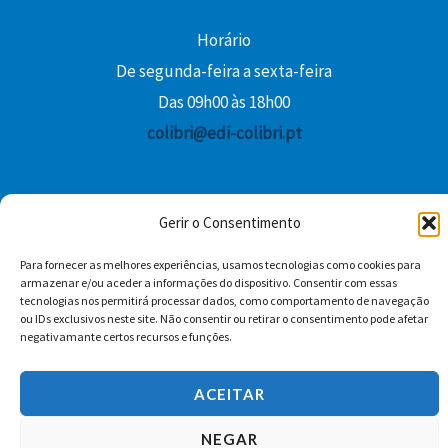
Horário
De segunda-feira a sexta-feira
Das 09h00 às 18h00
colibri@edi-colibri.pt
Facebook
YouTube
Instagram
Whatsapp
Gerir o Consentimento
Condições Gerais de Venda
Para fornecer as melhores experiências, usamos tecnologias como cookies para
armazenar e/ou aceder a informações do dispositivo. Consentir com essas
tecnologias nos permitirá processar dados, como comportamento de navegação
ou IDs exclusivos neste site. Não consentir ou retirar o consentimento pode afetar
negativamante certos recursos e funções.
ACEITAR
Copyright © 2026 Edições Colibri
NEGAR