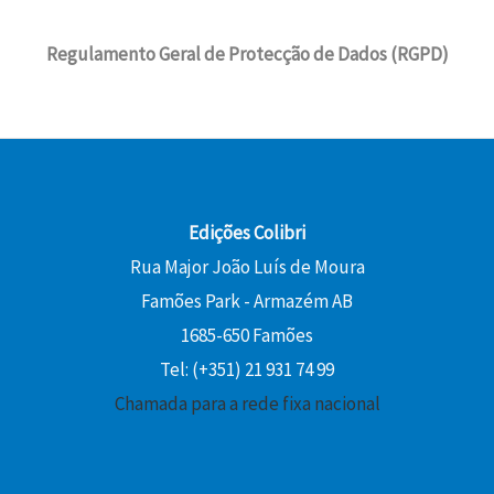
0
8
€
e
4
i
l
,
.
r
,
Regulamento Geral de Protecção de Dados (RGPD)
n
é
€
0
a
5
a
:
.
0
:
8
l
1
1
e
3
€
6
€
r
,
.
,
.
a
5
2
:
0
Edições Colibri
0
1
Rua Major João Luís de Moura
5
€
€
Famões Park - Armazém AB
,
.
.
0
1685-650 Famões
0
Tel: (+351) 21 931 74 99
Chamada para a rede fixa nacional
€
.