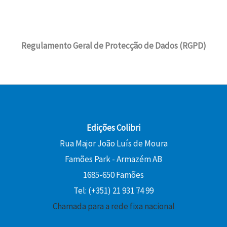
.
1
l
1
g
a
2
€
e
9
i
l
,
.
r
,
n
é
0
Regulamento Geral de Protecção de Dados (RGPD)
a
8
a
:
0
:
0
l
1
2
e
3
€
2
€
r
,
.
,
.
a
5
0
:
0
0
1
Edições Colibri
5
€
Rua Major João Luís de Moura
€
,
.
Famões Park - Armazém AB
.
0
1685-650 Famões
0
Tel: (+351) 21 931 74 99
€
Chamada para a rede fixa nacional
.