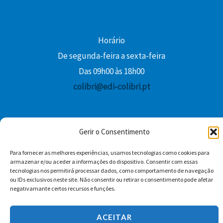
Horário
De segunda-feira a sexta-feira
Das 09h00 às 18h00
colibri@edi-colibri.pt
Facebook
YouTube
Instagram
Whatsapp
Gerir o Consentimento
Condições Gerais de Venda
Para fornecer as melhores experiências, usamos tecnologias como cookies para
armazenar e/ou aceder a informações do dispositivo. Consentir com essas
tecnologias nos permitirá processar dados, como comportamento de navegação
ou IDs exclusivos neste site. Não consentir ou retirar o consentimento pode afetar
negativamante certos recursos e funções.
ACEITAR