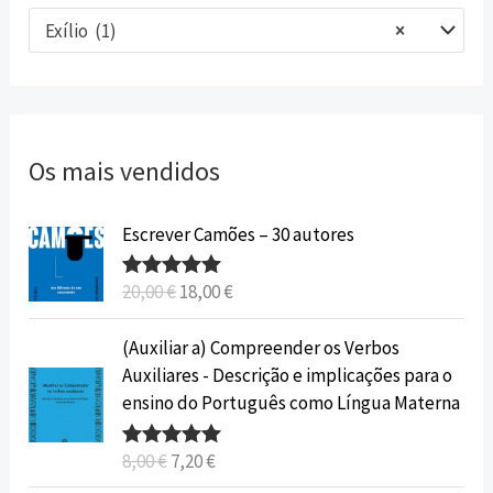
Exílio (1)
×
Os mais vendidos
O
O
Escrever Camões – 30 autores
p
p
r
r
20,00
€
18,00
€
Avaliação
e
e
5.00
de 5
ç
ç
O
O
(Auxiliar a) Compreender os Verbos
o
o
p
p
Auxiliares - Descrição e implicações para o
o
a
r
r
ensino do Português como Língua Materna
r
t
e
e
i
u
ç
ç
8,00
€
7,20
€
Avaliação
g
a
o
o
5.00
de 5