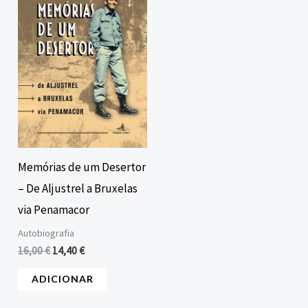
era:
é:
16,00 €.
14,40 €.
Memórias de um Desertor
– De Aljustrel a Bruxelas
via Penamacor
Autobiografia
16,00
€
14,40
€
ADICIONAR