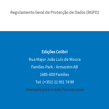
g
a
5
€
a
4
i
l
,
.
:
0
Regulamento Geral de Protecção de Dados (RGPD)
n
é
0
1
a
:
0
6
€
l
1
,
.
e
0
€
0
r
,
.
0
a
8
:
0
Edições Colibri
€
1
Rua Major João Luís de Moura
.
2
€
Famões Park - Armazém AB
,
.
0
1685-650 Famões
0
Tel: (+351) 21 931 74 99
Chamada para a rede fixa nacional
€
.