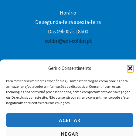
Horário
De segunda-feira a sexta-feira
Das 09h00 às 18h00
colibri@edi-colibri.pt
Facebook
YouTube
Instagram
Whatsapp
Gerir o Consentimento
Condições Gerais de Venda
Para fornecer as melhores experiências, usamos tecnologias como cookies para
armazenar e/ou aceder a informações do dispositivo. Consentir com essas
tecnologias nos permitirá processar dados, como comportamento de navegação
ou IDs exclusivos neste site. Não consentir ou retirar o consentimento pode afetar
negativamante certos recursos e funções.
ACEITAR
Copyright © 2026 Edições Colibri
NEGAR