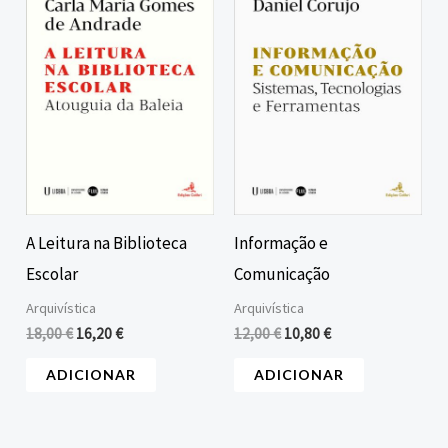
era:
é:
era:
é:
18,00 €.
16,20 €.
12,00 €.
10,80 €.
A Leitura na Biblioteca
Informação e
Escolar
Comunicação
Arquivística
Arquivística
18,00
€
16,20
€
12,00
€
10,80
€
ADICIONAR
ADICIONAR