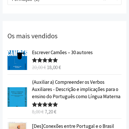
Os mais vendidos
O
O
Escrever Camões – 30 autores
p
p
r
r
20,00
€
18,00
€
Avaliação
e
e
5.00
de 5
ç
ç
O
O
(Auxiliar a) Compreender os Verbos
o
o
p
p
Auxiliares - Descrição e implicações para o
o
a
r
r
ensino do Português como Língua Materna
r
t
e
e
i
u
ç
ç
8,00
€
7,20
€
Avaliação
g
a
o
o
5.00
de 5
i
l
o
a
O
O
[Des]Conexões entre Portugal e o Brasil
n
é