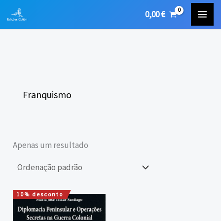
Skip
0,00
€
to
content
Franquismo
Apenas um resultado
10% desconto
O
O
preço
preço
original
atual