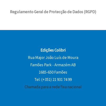
g
a
0
8
€
e
4
i
l
,
.
r
,
Regulamento Geral de Protecção de Dados (RGPD)
n
é
€
0
a
5
a
:
.
0
:
8
l
1
1
e
3
€
6
€
r
,
.
,
.
a
5
2
:
0
Edições Colibri
0
1
Rua Major João Luís de Moura
5
€
€
Famões Park - Armazém AB
,
.
.
0
1685-650 Famões
0
Tel: (+351) 21 931 74 99
Chamada para a rede fixa nacional
€
.