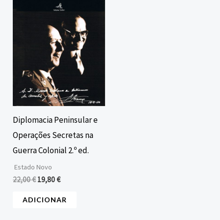
era:
é:
22,00 €.
19,80 €.
Diplomacia Peninsular e
Operações Secretas na
Guerra Colonial 2.º ed.
Estado Novo
22,00
€
19,80
€
ADICIONAR