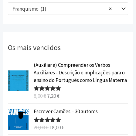
Franquismo (1)
×
Os mais vendidos
O
O
(Auxiliar a) Compreender os Verbos
p
p
Auxiliares - Descrição e implicações para o
r
r
ensino do Português como Língua Materna
e
e
ç
ç
8,00
€
7,20
€
Avaliação
o
o
5.00
de 5
o
a
O
O
Escrever Camões – 30 autores
r
t
p
p
i
u
r
r
20,00
€
18,00
€
Avaliação
g
a
e
e
5.00
de 5