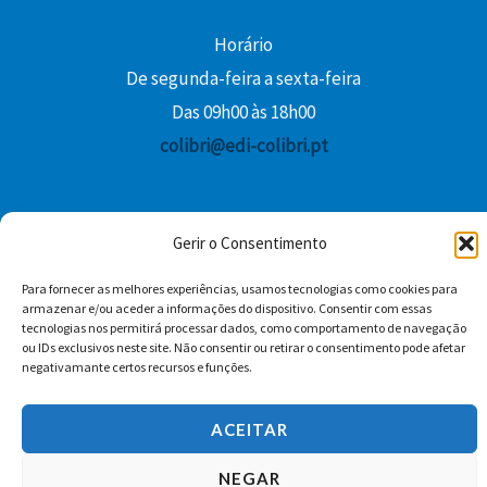
Horário
De segunda-feira a sexta-feira
Das 09h00 às 18h00
colibri@edi-colibri.pt
Facebook
YouTube
Instagram
Whatsapp
Gerir o Consentimento
Condições Gerais de Venda
Para fornecer as melhores experiências, usamos tecnologias como cookies para
armazenar e/ou aceder a informações do dispositivo. Consentir com essas
tecnologias nos permitirá processar dados, como comportamento de navegação
ou IDs exclusivos neste site. Não consentir ou retirar o consentimento pode afetar
negativamante certos recursos e funções.
ACEITAR
Copyright © 2026 Edições Colibri
NEGAR