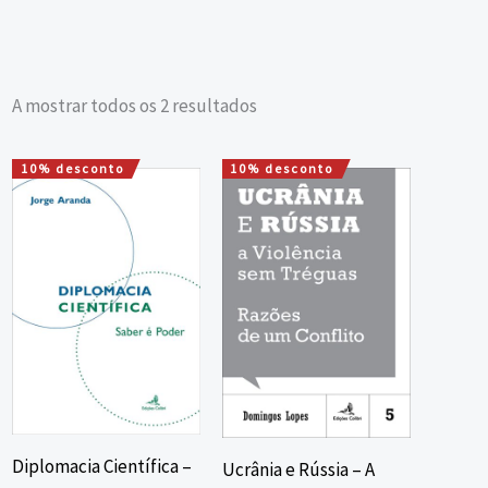
A mostrar todos os 2 resultados
10% desconto
10% desconto
O
O
O
O
preço
preço
preço
preço
original
atual
original
atual
era:
é:
era:
é:
12,00 €.
10,80 €.
16,00 €.
14,40 €.
Diplomacia Científica –
Ucrânia e Rússia – A