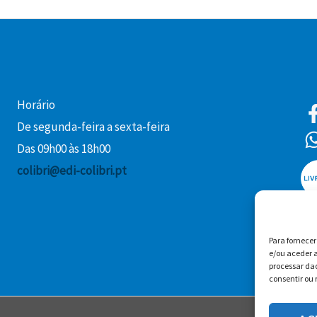
Horário
De segunda-feira a sexta-feira
Das 09h00 às 18h00
colibri@edi-colibri.pt
Para fornece
e/ou aceder a
processar da
consentir ou 