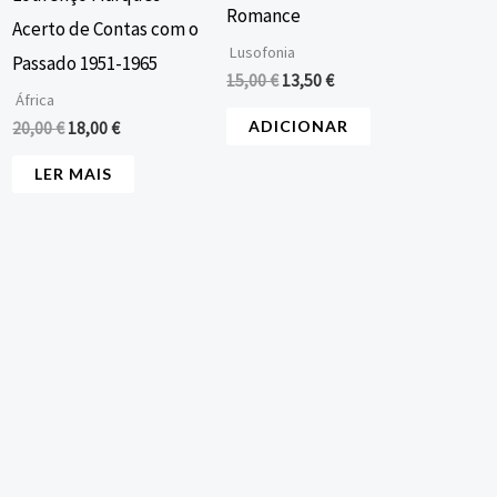
Romance
Acerto de Contas com o
Lusofonia
Passado 1951-1965
15,00
€
13,50
€
África
ADICIONAR
20,00
€
18,00
€
LER MAIS