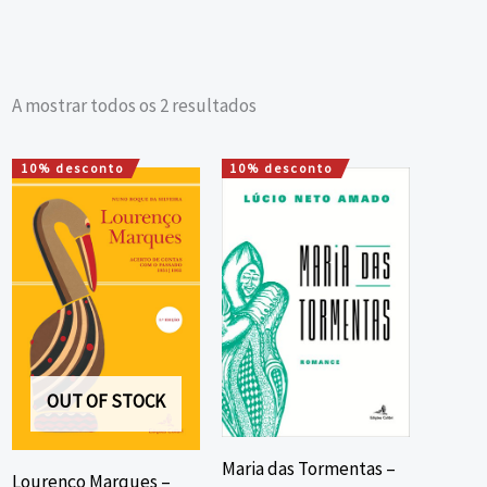
A mostrar todos os 2 resultados
10% desconto
10% desconto
O
O
O
O
preço
preço
preço
preço
original
atual
original
atual
era:
é:
era:
é:
20,00 €.
18,00 €.
15,00 €.
13,50 €.
OUT OF STOCK
Maria das Tormentas –
Lourenço Marques –