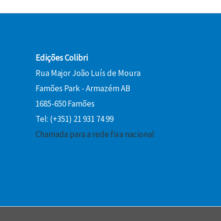
a
:
€
l
1
.
e
0
r
,
a
8
Edições Colibri
:
0
Rua Major João Luís de Moura
1
Famões Park - Armazém AB
2
€
1685-650 Famões
,
.
0
Tel: (+351) 21 931 74 99
0
Chamada para a rede fixa nacional
€
.