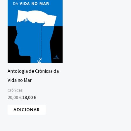
era:
é:
20,00 €.
18,00 €.
Antologia de Crónicas da
Vida no Mar
Crónicas
20,00
€
18,00
€
ADICIONAR