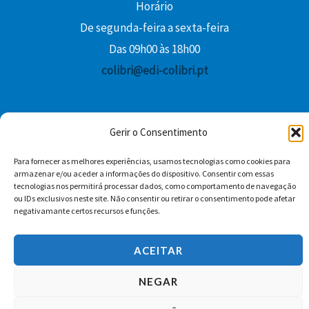
Horário
De segunda-feira a sexta-feira
Das 09h00 às 18h00
colibri@edi-colibri.pt
Facebook
YouTube
Instagram
Whatsapp
Gerir o Consentimento
Condições Gerais de Venda
Para fornecer as melhores experiências, usamos tecnologias como cookies para
armazenar e/ou aceder a informações do dispositivo. Consentir com essas
tecnologias nos permitirá processar dados, como comportamento de navegação
ou IDs exclusivos neste site. Não consentir ou retirar o consentimento pode afetar
negativamante certos recursos e funções.
ACEITAR
Copyright © 2026 Edições Colibri
NEGAR