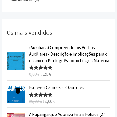
Os mais vendidos
O
O
(Auxiliar a) Compreender os Verbos
p
p
Auxiliares - Descrição e implicações para o
r
r
ensino do Português como Língua Materna
e
e
ç
ç
8,00
€
7,20
€
Avaliação
o
o
5.00
de 5
o
a
O
O
Escrever Camões – 30 autores
r
t
p
p
i
u
r
r
20,00
€
18,00
€
Avaliação
g
a
e
e
5.00
de 5
i
l
ç
ç
O
O
A Rapariga que Adorava Finais Felizes [2.ª
n
é