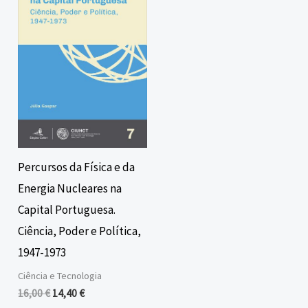
era:
é:
16,00 €.
14,40 €.
Percursos da Física e da
Energia Nucleares na
Capital Portuguesa.
Ciência, Poder e Política,
1947-1973
Ciência e Tecnologia
16,00
€
14,40
€