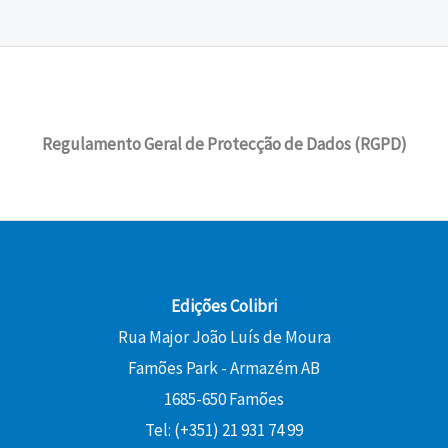
a
:
o
a
a
5
l
1
r
t
€
:
0
e
4
i
u
.
1
r
,
g
a
5
€
a
4
i
l
,
.
:
0
Regulamento Geral de Protecção de Dados (RGPD)
n
é
0
1
a
:
0
6
€
l
1
,
.
e
0
€
0
r
,
.
0
a
8
:
0
Edições Colibri
€
1
Rua Major João Luís de Moura
.
2
€
Famões Park - Armazém AB
,
.
0
1685-650 Famões
0
Tel: (+351) 21 931 74 99