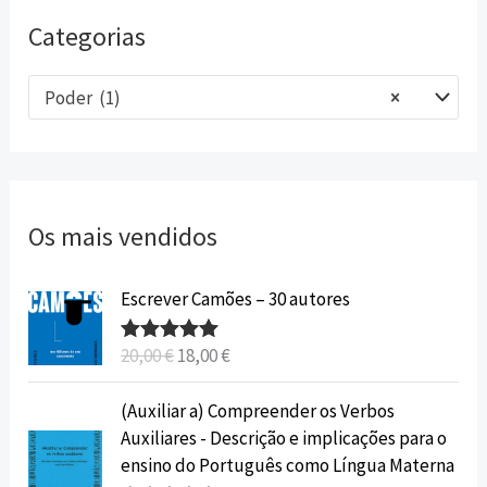
Categorias
Poder (1)
×
Os mais vendidos
O
O
Escrever Camões – 30 autores
p
p
r
r
20,00
€
18,00
€
Avaliação
e
e
5.00
de 5
ç
ç
O
O
(Auxiliar a) Compreender os Verbos
o
o
p
p
Auxiliares - Descrição e implicações para o
o
a
r
r
ensino do Português como Língua Materna
r
t
e
e