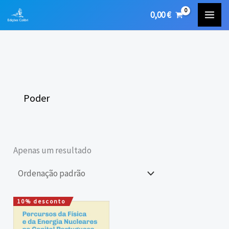
Skip
0,00
€
to
content
Poder
Apenas um resultado
10% desconto
O
O
preço
preço
original
atual