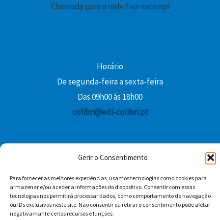
Chamada para a rede fixa nacional
€
.
Horário
De segunda-feira a sexta-feira
Das 09h00 às 18h00
colibri@edi-colibri.pt
Facebook
YouTube
Instagram
Whatsapp
Gerir o Consentimento
Condições Gerais de Venda
Para fornecer as melhores experiências, usamos tecnologias como cookies para
armazenar e/ou aceder a informações do dispositivo. Consentir com essas
tecnologias nos permitirá processar dados, como comportamento de navegação
ou IDs exclusivos neste site. Não consentir ou retirar o consentimento pode afetar
negativamante certos recursos e funções.