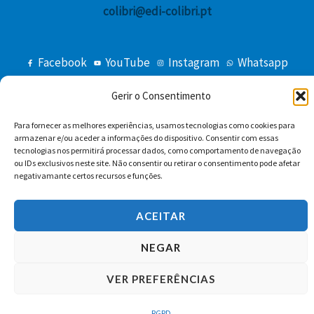
colibri@edi-colibri.pt
Facebook
YouTube
Instagram
Whatsapp
Condições Gerais de Venda
Gerir o Consentimento
Para fornecer as melhores experiências, usamos tecnologias como cookies para
armazenar e/ou aceder a informações do dispositivo. Consentir com essas
tecnologias nos permitirá processar dados, como comportamento de navegação
ou IDs exclusivos neste site. Não consentir ou retirar o consentimento pode afetar
negativamante certos recursos e funções.
Copyright © 2026 Edições Colibri
ACEITAR
NEGAR
VER PREFERÊNCIAS
RGPD