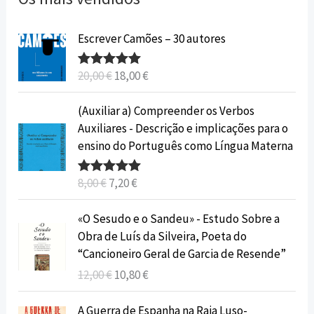
O
O
Escrever Camões – 30 autores
p
p
r
r
20,00
€
18,00
€
Avaliação
e
e
5.00
de 5
ç
ç
O
O
(Auxiliar a) Compreender os Verbos
o
o
p
p
Auxiliares - Descrição e implicações para o
o
a
r
r
ensino do Português como Língua Materna
r
t
e
e
i
u
ç
ç
8,00
€
7,20
€
Avaliação
g
a
o
o
5.00
de 5
i
l
o
a
O
O
«O Sesudo e o Sandeu» - Estudo Sobre a
n
é
r
t
p
p
Obra de Luís da Silveira, Poeta do
a
:
i
u
r
r
“Cancioneiro Geral de Garcia de Resende”
l
1
g
a
e
e
12,00
€
10,80
€
e
8
i
l
ç
ç
r
,
n
é
o
o
O
O
A Guerra de Espanha na Raia Luso-
a
0
a
: