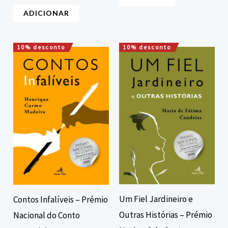
ADICIONAR
10% desconto
10% desconto
O
O
O
O
preço
preço
preço
preço
original
atual
original
atual
era:
é:
era:
é:
7,00 €.
6,30 €.
7,00 €.
6,30 €.
Um Fiel Jardineiro e
Contos Infalíveis – Prémio
Outras Histórias – Prémio
Nacional do Conto