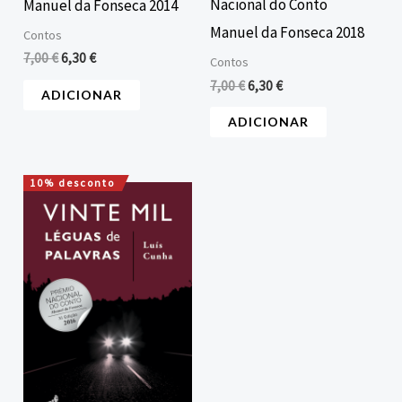
Nacional do Conto
Manuel da Fonseca 2014
Manuel da Fonseca 2018
Contos
7,00
€
6,30
€
Contos
7,00
€
6,30
€
ADICIONAR
ADICIONAR
10% desconto
O
O
preço
preço
original
atual
era:
é:
8,00 €.
7,20 €.