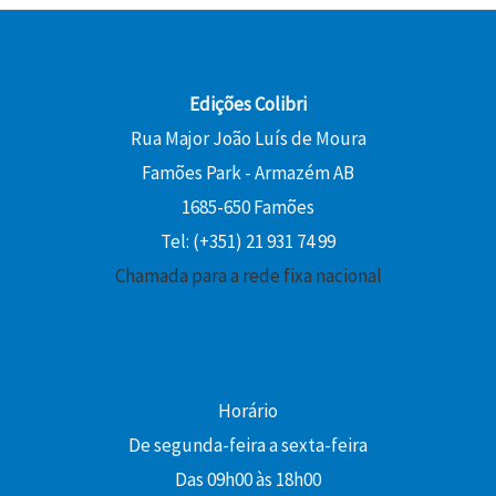
€
2
€
r
,
.
,
.
a
5
0
:
0
0
1
Edições Colibri
5
€
Rua Major João Luís de Moura
€
,
.
Famões Park - Armazém AB
.
0
1685-650 Famões
0
Tel: (+351) 21 931 74 99
€
Chamada para a rede fixa nacional
.
Horário
De segunda-feira a sexta-feira
Das 09h00 às 18h00