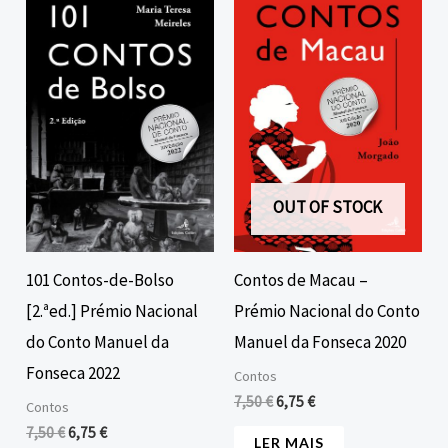
preço
preço
preço
preço
original
atual
original
atual
era:
é:
era:
é:
7,50 €.
6,75 €.
7,50 €.
6,75 €.
OUT OF STOCK
101 Contos-de-Bolso
Contos de Macau –
[2.ªed.] Prémio Nacional
Prémio Nacional do Conto
do Conto Manuel da
Manuel da Fonseca 2020
Fonseca 2022
Contos
7,50
€
6,75
€
Contos
7,50
€
6,75
€
LER MAIS