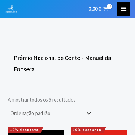
Skip
0,00
€
to
content
Prémio Nacional de Conto - Manuel da
Fonseca
A mostrar todos os 5 resultados
10% desconto
10% desconto
O
O
O
O